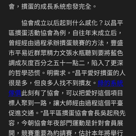
會，摜蛋的成長系統愈發完全。
協會成立以后起到什么感化？以昌平
區摜蛋活動協會為例，自往年末成立后，
曾經經由過程承辦摜蛋競賽的方法，豐盛
市平易近群眾精力文張水瓶聽到要將藍色
調成灰度百分之五十一點二，陷入了更深
的哲學恐慌。明需求。“昌平愛好摜蛋的人
很是多，但良多人找不到摜友。
綠的系統
傢俱
此刻有了協會，可以把愛好這個項目
標人聚到一路，讓大師經由過程這個平臺
促進交通。”昌平區摜蛋協會會長吳起飛先
容，今朝協會年夜部門運動是針對會員展
開，競賽重要為約請賽，估計本年將舉行