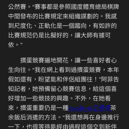
公然賽。“賽事都是參照國度體育總局棋牌
中間發布的比賽規定來組織謀劃的。我感
到尺度化、正軌化是一個趨向，有如許的
比賽規范仍是比擬好的，讓大師有據可
依。”
摜蛋競賽遍地開花，讓一些喜好者心
生向往。“我在網上看到過摜蛋競賽，本年
假如還有，盼望能和伴侶組團往！”阿菲告
知記者，她預備留心競賽信息，給這個喜
好增加一些競技的興趣。不外，在她看
來，摜蛋重要仍是一種
backbone工學椅
茶
余飯后消遣的方法。“我還想再在身邊推行
一下，也很等待能經由過程這個交到新伴