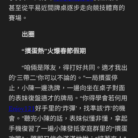
甚至從平易近間牌桌逐步走向競技體育的
賽場。
出圈
“摜蛋熱”火爆春節假期
“咱倆是隊友，得打好共同。適才我出
的‘三帶二’你可以不論的。”一局摜蛋停
止，小陳一邊洗牌，一邊向坐在桌子對面
的表妹復盤適才的牌局。“你得學會若何用
Enjoy121
好手里的‘炸彈’，找準該‘炸’的機
會。”聽完小陳的話，表妹似懂非懂，拿起
手機復習了一遍小陳發抵家庭群里的“摜蛋