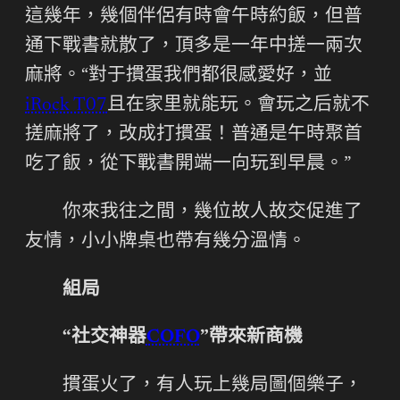
這幾年，幾個伴侶有時會午時約飯，但普
通下戰書就散了，頂多是一年中搓一兩次
麻將。“對于摜蛋我們都很感愛好，並
iRock T07
且在家里就能玩。會玩之后就不
搓麻將了，改成打摜蛋！普通是午時聚首
吃了飯，從下戰書開端一向玩到早晨。”
你來我往之間，幾位故人故交促進了
友情，小小牌桌也帶有幾分溫情。
組局
“社交神器
COFO
”帶來新商機
摜蛋火了，有人玩上幾局圖個樂子，