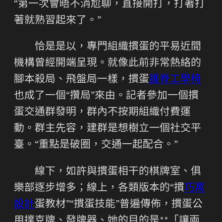
“第一次會晤不消尬聊，直接開打，打著打
著就熟習起來了。”
恰是是以，專門組織摜蛋的平易近間
機構曾經開端呈現。就像此前非常熱絡的
腳本殺局、飛盤局一樣，摜蛋
護脊工學椅
也成了一個“攢局”來由。記者參加一個摜
蛋交通群發明，群內不按期組織付費運
動。群主先容，建群是想樹立一個社交平
臺。“重點是破圈，交通一起配合。”
線下，如許與摜蛋相干的棋牌室、俱
樂部逐步增多；線上，各類版本的“摜
巧寓
設計
蛋教材”“摜蛋技能”普遍傳佈，摜蛋公
用撲克牌、發牌器、她的目的是**「讓兩