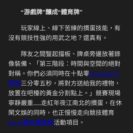
“游戲牌”釀成“體育牌”
玩家線上、線下苦練的摜蛋技能，有
沒有競技性強的用武之地？還真有。
隊友之間豎起擋板、牌桌旁邊放著錄
像裝備、「第三階段：時間與空間的絕對
對稱。你們必須同時在十點零
bestmade工
學椅
三分零五秒，將對方送給我的禮物，
放置在吧檯的黃金分割點上。」競賽現場
寧靜嚴重……走紅年夜江南北的摜蛋，在休
閑文娛的同時，也正慢慢走向競技體育
Razer雷蛇電競椅
活動項目。