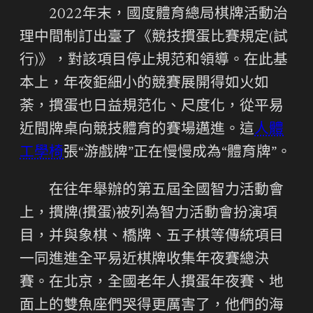
2022年末，國度體育總局棋牌活動治
理中間制訂出臺了《競技摜蛋比賽規定(試
行)》，對該項目停止規范和領導。在此基
本上，年夜鉅細小的競賽展開得如火如
荼，摜蛋也日益規范化、尺度化，從平易
近間牌桌向競技體育的賽場邁進。這
人體
工學椅
張“游戲牌”正在慢慢成為“體育牌”。
在往年舉辦的第五屆全國智力活動會
上，摜牌(摜蛋)被列為智力活動會扮演項
目，并與象棋、橋牌、五子棋等傳統項目
一同進進全平易近棋牌收集年夜賽總決
賽。在北京，全國老年人摜蛋年夜賽、地
面上的雙魚座們哭得更厲害了，他們的海