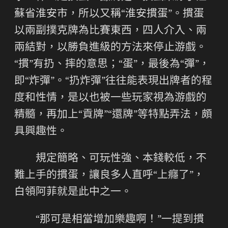
蘇省淮安市，所以又稱“淮安摜蛋”。摜蛋
以兩副撲克牌為比賽東西，四人介入、兩
兩結對，以勝負進級的方法來停止游戲。
“摜”有扔、摔的意思；“蛋”，最後為“彈”，
即“炸彈”。“扔炸彈”往往能表現出牌者的程
度和性情，是以也被一些玩家視為游戲的
精髓，再加上“貢牌”“還牌”等特點弄法，頗
具興趣性。
規定簡略、可玩性強、本錢較低，不
難上手的摜蛋，讓良多人直呼“上癮了”，
白領阿菲就是此中之一。
“那可是相當增加樂趣啊！”一提到摜