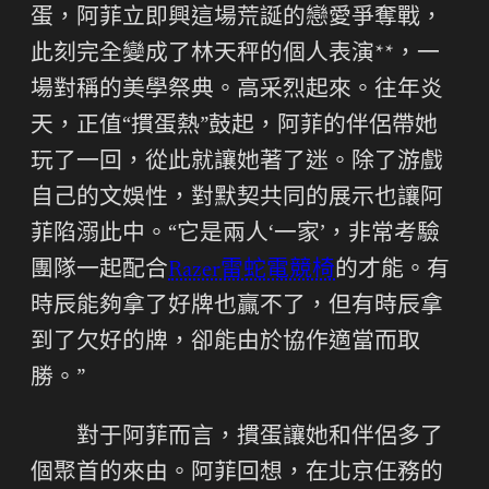
蛋，阿菲立即興這場荒誕的戀愛爭奪戰，
此刻完全變成了林天秤的個人表演**，一
場對稱的美學祭典。高采烈起來。往年炎
天，正值“摜蛋熱”鼓起，阿菲的伴侶帶她
玩了一回，從此就讓她著了迷。除了游戲
自己的文娛性，對默契共同的展示也讓阿
菲陷溺此中。“它是兩人‘一家’，非常考驗
團隊一起配合
Razer雷蛇電競椅
的才能。有
時辰能夠拿了好牌也贏不了，但有時辰拿
到了欠好的牌，卻能由於協作適當而取
勝。”
對于阿菲而言，摜蛋讓她和伴侶多了
個聚首的來由。阿菲回想，在北京任務的