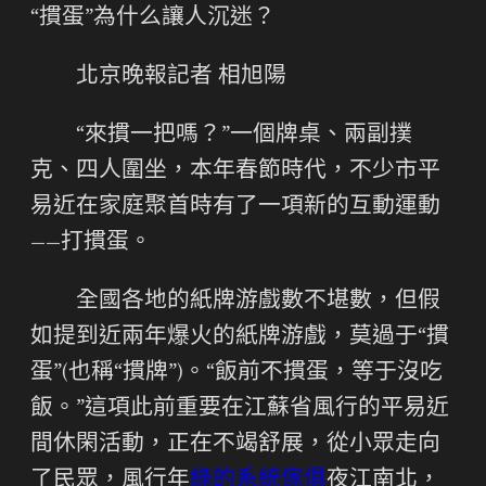
“摜蛋”為什么讓人沉迷？
北京晚報記者 相旭陽
“來摜一把嗎？”一個牌桌、兩副撲
克、四人圍坐，本年春節時代，不少市平
易近在家庭聚首時有了一項新的互動運動
——打摜蛋。
全國各地的紙牌游戲數不堪數，但假
如提到近兩年爆火的紙牌游戲，莫過于“摜
蛋”(也稱“摜牌”)。“飯前不摜蛋，等于沒吃
飯。”這項此前重要在江蘇省風行的平易近
間休閑活動，正在不竭舒展，從小眾走向
了民眾，風行年
綠的系統傢俱
夜江南北，