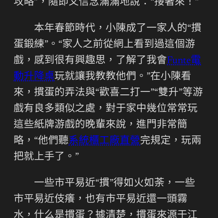
攻略”，隨即又信念滿滿地說：“接著來！”
本年春節時代，小陳成了一家人的“摜
蛋鍛練”。“家人之前從網上看到過這個游
戲，感到很有興趣思，了解了我會
Funte電
動升降桌
玩就讓我教教他們。”在小陳看
來，摜蛋的弄法與“歡喜二打一”“雙升”等游
戲有良多類似之處，對于家中幾位常常玩
這些紙牌游戲的晚輩來說，進門非常簡
略，“他們聽
系統櫃工廠直營
完規定，玩兩
把就上手了。”
一些市平易近“摜”得如火如荼，一些
市平易近伎癢，也有市平易近還一頭霧
水，什么是摜蛋？據清楚，摜蛋來源于江