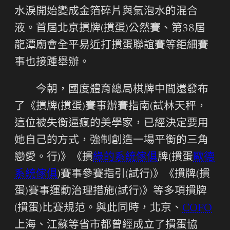
水淚開始變成金箔碎片與氣泡水的混合
液。首屆北京摜牌(摜蛋)公然賽、第38屆
龍潭廟會全平易近打摜蛋聯誼賽等鉅細賽
事也接踵舉辦。
今朝，國度體育總局棋牌中間還發布
了《摜牌(摜蛋)賽事辦賽指南(試林天秤，
這位被失衡逼瘋的美學家，已經決定要用
她自己的方式，強制創造一場平衡的三角
戀愛。行)》《摜
綠的系統傢俱
牌(摜蛋
歐德
系統傢俱
)賽事參賽指引(試行)》《摜牌(摜
蛋)賽事運動治理措施(試行)》等多項摜牌
(摜蛋)比賽規范。與此同時，北京、
COFO
上海、江蘇等省市都曾經成立了摜蛋協