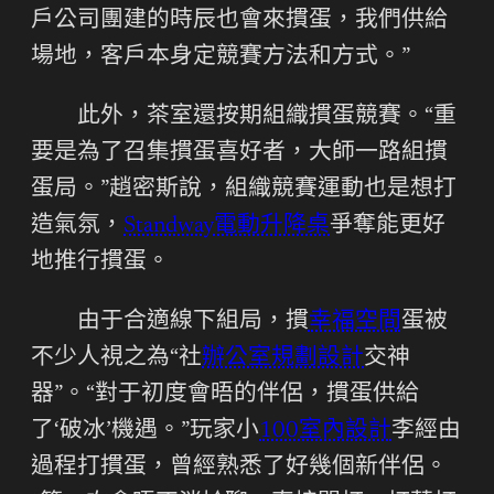
戶公司團建的時辰也會來摜蛋，我們供給
場地，客戶本身定競賽方法和方式。”
此外，茶室還按期組織摜蛋競賽。“重
要是為了召集摜蛋喜好者，大師一路組摜
蛋局。”趙密斯說，組織競賽運動也是想打
造氣氛，
Standway電動升降桌
爭奪能更好
地推行摜蛋。
由于合適線下組局，摜
幸福空間
蛋被
不少人視之為“社
辦公室規劃設計
交神
器”。“對于初度會晤的伴侶，摜蛋供給
了‘破冰’機遇。”玩家小
100室內設計
李經由
過程打摜蛋，曾經熟悉了好幾個新伴侶。