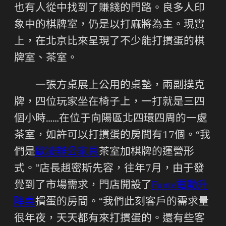
也有人從中找到了賺錢的門路。良多人印
象中的棋牌室，仍是以打麻將為主。現實
上，在北京比來呈現了不少能打摜蛋的棋
牌室、茶室。
一張方桌展上公用的桌墊，兩副撲克
牌，四位玩家坐在椅子上，一打就是三四
個小時……在位于向陽區北四環四周的一處
茶室，如許可以打摜蛋的房間有17個。“我
們是
歐凌辦公家具
茶室加棋牌的運營形
式。”店長趙密斯先容，往年7月，由于發
覺到了市場需求，門店開設了
Funte電動升
降桌
摜蛋的房間。“我們此刻客戶的需求量
很年夜，天天都有來打摜蛋的。還有些客