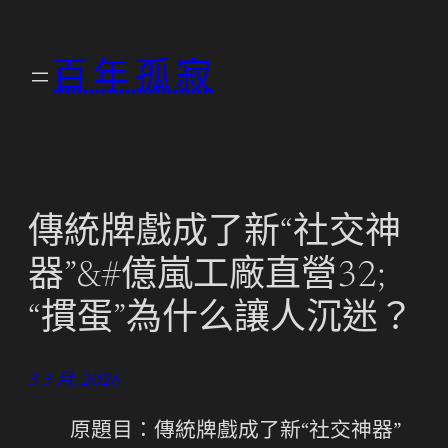
跳
至
百年孤寂
主
要
內
容
傳統牌戲成了新“社交神
器”&#億嵐工廠直營32;
“摜蛋”為什么讓人沉迷？
3 3 月, 2026
原題目：傳統牌戲成了新“社交神器”