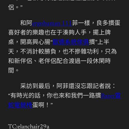
侶。”
和阿
ergohuman 111
菲一樣，良多摜蛋
喜好者的樂趣也在于湊夠人手，擺上牌
桌，開高興心腸“
歐德系統傢俱
摜”上半
天，不消計較勝負，也不摻雜功利，只為
和新伴侶、老伴侶配合渡過一段休閑時
間。
采訪到最后，阿菲還沒忘跟記者說：
“有時光的話，你也來和我們一路摜
Razer雷
蛇電競椅
蛋啊！”
TC:elanchair29a