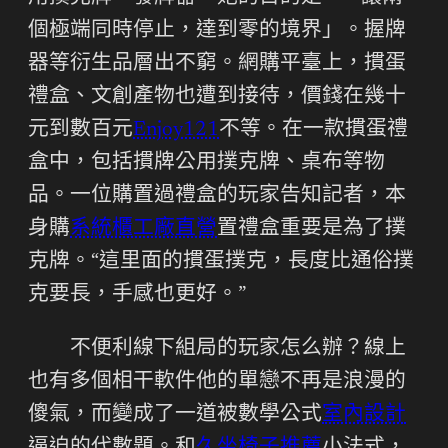
個極端同時停止，達到零的境界」。握牌
器等衍生品層出不窮。網購平臺上，摜蛋
禮盒、文創產物也遭到接待，價錢在幾十
元到數百元
Enjoy121
不等。在一款摜蛋禮
盒中，包括摜牌公用撲克牌、桌布等物
品。一位購置過禮盒的玩家告知記者，本
身購
系統櫃工廠直營
置禮盒重要是為了撲
克牌。“這里面的摜蛋撲克，長度比通俗撲
克要長，手感也更好。”
不便利線下組局的玩家怎么辦？線上
也有多個相干軟件他的單戀不再是浪漫的
傻氣，而變成了一道被數學公式
室內設計