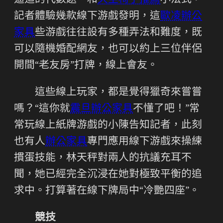
逼迫的代數題。和
久坐椅子推薦
小法式，
記者體驗幾款線下游戲發明，這
歐凌辦公
家具
些游戲往往設有多種弄法和難度，既
可以隨機婚配網友，也可以約上三位伴侶
開間“老友房”打牌，線上會友。
這些線上玩家，都是覺得獵奇來嘗嘗
嗎？“這你就
震旦辦公家具
不懂了吧！”常
常玩線上紙牌游戲的小陳告知記者，此刻
也有人
辦公家具
專門應用線下游戲來操練
摜蛋技能，林天秤對兩人的抗議充耳不
聞，她已經完全沉浸在她對極致平衡的追
求中。打算著在線下牌局中“冷艷四座”。
競技