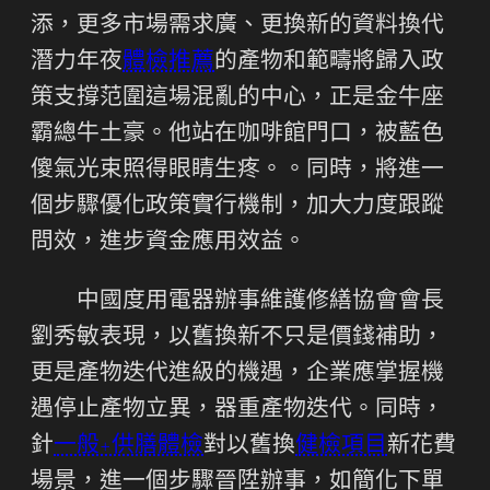
添，更多市場需求廣、更換新的資料換代
潛力年夜
體檢推薦
的產物和範疇將歸入政
策支撐范圍這場混亂的中心，正是金牛座
霸總牛土豪。他站在咖啡館門口，被藍色
傻氣光束照得眼睛生疼。。同時，將進一
個步驟優化政策實行機制，加大力度跟蹤
問效，進步資金應用效益。
中國度用電器辦事維護修繕協會會長
劉秀敏表現，以舊換新不只是價錢補助，
更是產物迭代進級的機遇，企業應掌握機
遇停止產物立異，器重產物迭代。同時，
針
一般+供膳體檢
對以舊換
健檢項目
新花費
場景，進一個步驟晉陞辦事，如簡化下單