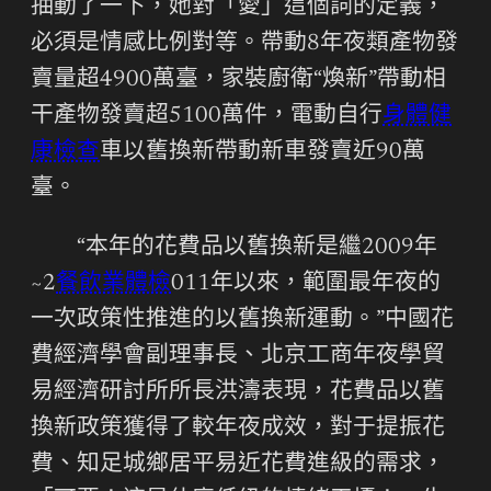
抽動了一下，她對「愛」這個詞的定義，
必須是情感比例對等。帶動8年夜類產物發
賣量超4900萬臺，家裝廚衛“煥新”帶動相
干產物發賣超5100萬件，電動自行
身體健
康檢查
車以舊換新帶動新車發賣近90萬
臺。
“本年的花費品以舊換新是繼2009年
~2
餐飲業體檢
011年以來，範圍最年夜的
一次政策性推進的以舊換新運動。”中國花
費經濟學會副理事長、北京工商年夜學貿
易經濟研討所所長洪濤表現，花費品以舊
換新政策獲得了較年夜成效，對于提振花
費、知足城鄉居平易近花費進級的需求，