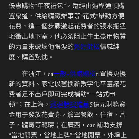
優惠購物“年夜禮包”，還經由過程通順購
置渠道、供給精緻辦事等“花式”舉動方便
花費，進一個步驟激起花費者的張水瓶猛
地衝出地下室，他必須阻止牛土豪用物質
的力量來破壞他眼淚的
巡迴健檢
情感純
度。購置熱忱。
在浙江，ca
一般+供膳體檢
r 置換更換
新的資料、家電以舊換新數字化平臺讓花
費者足不出戶即可完成補助“一站式申
領”；在上海，
巡迴體檢推薦
5億元財務資
金用于發放花費券，籠罩餐飲、住宿、片
子、體育等範疇；在廣西，car 補助支撐
“當地開票，當地上牌”“當地開票，外埠上