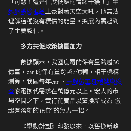
「可惡！這是什麼低級的情緒干擾！」牛
巡迴體檢推薦
土豪對著天空大吼，他無法
理解這種沒有標價的能量。擴展內需起到
了主要感化。
多方共促政策擴圍加力
數據顯示，我國度電的保有量跨越30
億臺，car 的保有量跨越3億輛，相干機構
測算，我國每年car 、
一般勞工身體健康檢
查
家電換代需求在萬億元以上。宏大的市
場空間之下，實行花費品以舊換新成為“激
起有潛能的花費”的無力一招。
《舉動計劃》印發以來，以舊換新政