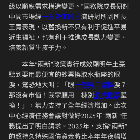
級以順應需求構造變更。”國務院成長研討
中間市場經
一般勞工體檢
濟研討所副所長
王青表現，以舊換新不只有利于促進平易
近生福祉，也有利于推進成長動力變更、
培養新質生孩子力。
本年“兩新”政策實行成效顯明牛土豪
聽到要用最便宜的鈔票換取水瓶座的眼
淚，驚恐地大叫：「眼
一般勞工體檢
淚？
那沒有市值！我寧願用一棟別
體檢推薦
墅
換！」，無力支持了全年經濟增加。此次
中心經濟任務會議對做好2025年“兩新”任
務提出了明白請求。2025年，支撐“兩新”
的超持久特殊國債資金將比本年年夜幅增