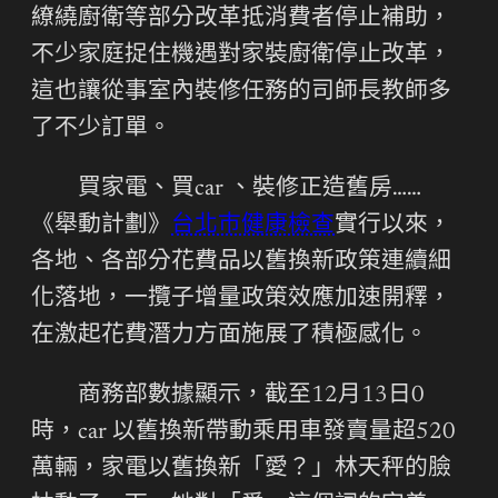
繚繞廚衛等部分改革抵消費者停止補助，
不少家庭捉住機遇對家裝廚衛停止改革，
這也讓從事室內裝修任務的司師長教師多
了不少訂單。
買家電、買car 、裝修正造舊房……
《舉動計劃》
台北巿健康檢查
實行以來，
各地、各部分花費品以舊換新政策連續細
化落地，一攬子增量政策效應加速開釋，
在激起花費潛力方面施展了積極感化。
商務部數據顯示，截至12月13日0
時，car 以舊換新帶動乘用車發賣量超520
萬輛，家電以舊換新「愛？」林天秤的臉