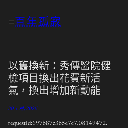
跳
至
百年孤寂
主
要
內
容
以舊換新：秀傳醫院健
檢項目換出花費新活
氣，換出增加新動能
30 1 月, 2026
requestId:697b87c3b5e7c7.08149472.