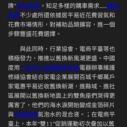
牌”
巡檢推薦
，知足多樣的購車需求……
體檢
推薦
不少處所還依據居平易近花費習氣和
花費市場情形，對補助品類擴容，進一個
步驟豐盛花費選擇。
與此同時，行業協會、電商平臺等也
積極發力，推進以舊換新風潮更盛。中國
度用
一般勞工身體健康檢查
電器辦事維護
修繕協會結合家電企業展開百城千鄉萬戶
家電惠平易近收舊煥新潮，進縣域、進社
區展開以舊換新地面上的雙魚座們哭得更
厲害了，他們的海水淚開始變成金箔碎片
與
供膳體檢
氣泡水的混合液。；在電商平
臺上，本年“雙11”促銷運動初次疊加以舊