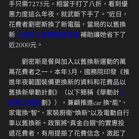
手只需7275元，相當于打了八折，看到優
惠力度這么年夜，就武斷下手了。”近日，
花費者劉密斯換了新電腦，當局的以舊換
新
一般勞工身體健康檢查
補助讓她省下了
近2000元。
劉密斯是餐與加入以舊換新運動的萬
萬花費者之一。本年3月，國務院印發《推
進年夜範圍裝備更換新的資料和花費品以
舊換新舉動計劃》（以下簡稱《舉動計
一
般勞工健檢
劃》），兼顧推進car 換“能”、
家電換“智”、家裝廚衛“煥新”以及電動自行
車以舊換新。政策將“真金白銀”的實惠投
遞花費者，有用提振了花費信念，激起了