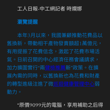
工人日報-中工網記者 時斕娜
瀏覽提醒
本年3月以來，我國兼顧推動花費品以
舊換新，帶動相干產物發賣額超1萬億元，
有用提振了花費信念，激起了花費市場活
氣。日前召開的中心經濟任務會議請求，
加力擴圍實行“兩
健檢推薦
新”政策。在擴
展內需的同時，以舊換新也為花費和財產
的轉型進級注進了微
巡迴健康管理中心
弱
動力。
“原價9099元的電腦，享用補助之后得