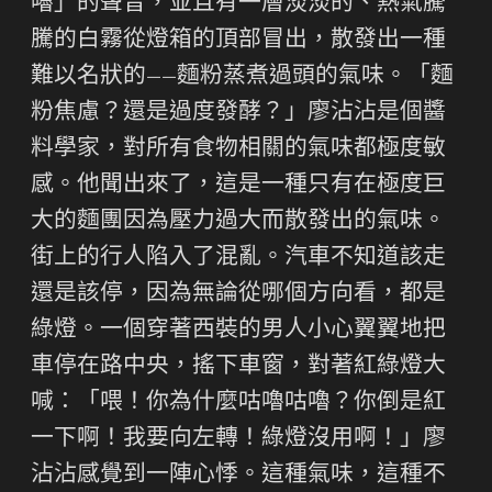
嚕」的聲音，並且有一層淡淡的、熱氣騰
騰的白霧從燈箱的頂部冒出，散發出一種
難以名狀的——麵粉蒸煮過頭的氣味。「麵
粉焦慮？還是過度發酵？」廖沾沾是個醬
料學家，對所有食物相關的氣味都極度敏
感。他聞出來了，這是一種只有在極度巨
大的麵團因為壓力過大而散發出的氣味。
街上的行人陷入了混亂。汽車不知道該走
還是該停，因為無論從哪個方向看，都是
綠燈。一個穿著西裝的男人小心翼翼地把
車停在路中央，搖下車窗，對著紅綠燈大
喊：「喂！你為什麼咕嚕咕嚕？你倒是紅
一下啊！我要向左轉！綠燈沒用啊！」廖
沾沾感覺到一陣心悸。這種氣味，這種不