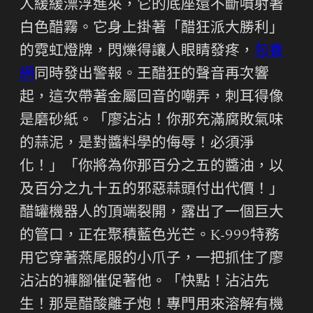
人緩緩漂浮進來，它的底座還不斷噴射著
白色醋霧。它身上掛著「醋狂派大勝利」
的霓虹燈牌，閃爍得讓人眼睛發疼，
包養
網
同時發出警報。王醋狂的聲音再次響
起，這次帶著金屬回音的嘲弄，刺耳得像
是磨砂紙。「廖沾沾！你那充滿腐敗氣味
的蒜泥，是對醬料學的侮辱！必須淨
化！」「你將為你那百分之五的醬油，以
及百分之九十五的邪惡蒜頭付出代價！」
醋罐機器人的頂端裂開，露出了一個巨大
的管口，正在聚積藍色光芒。K-999特務
用它穿著燕尾服的小爪子，一把抓住了廖
沾沾的褲腳催促著他。「快點！沾沾先
生！那是醋酸離子炮！專門用來溶解有機