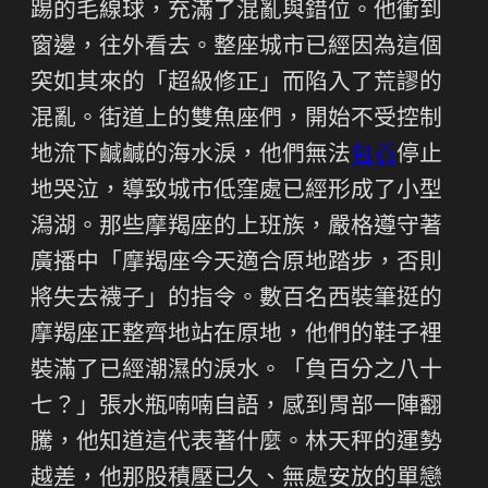
踢的毛線球，充滿了混亂與錯位。他衝到
窗邊，往外看去。整座城市已經因為這個
突如其來的「超級修正」而陷入了荒謬的
混亂。街道上的雙魚座們，開始不受控制
地流下鹹鹹的海水淚，他們無法
包養
停止
地哭泣，導致城市低窪處已經形成了小型
潟湖。那些摩羯座的上班族，嚴格遵守著
廣播中「摩羯座今天適合原地踏步，否則
將失去襪子」的指令。數百名西裝筆挺的
摩羯座正整齊地站在原地，他們的鞋子裡
裝滿了已經潮濕的淚水。「負百分之八十
七？」張水瓶喃喃自語，感到胃部一陣翻
騰，他知道這代表著什麼。林天秤的運勢
越差，他那股積壓已久、無處安放的單戀