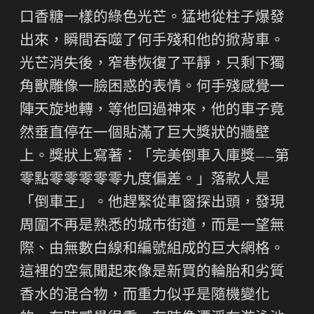
口香糖一樣的綠色光芒。猛地從柱子爆發
出來，瞬間吞噬了何手殘和他的掀背車。
光芒消失後，窄巷恢復了平靜，只剩下獨
角獸雕像一臉困惑的表情。何手殘感覺一
陣天旋地轉，等他回過神來，他的車子竟
然垂直停在一個貼滿了巨大獎狀的牆壁
上。獎狀上寫著：「完美倒車入庫獎——第
零點零零零零零九度偏差。」落款人是
「倒車王」。他趕緊從車窗探出頭，發現
周圍不再是熟悉的城市街道，而是一望無
際、由無數白線和編號組成的巨大網格。
這裡的空氣聞起來像是新買的輪胎和劣質
香水的混合物，而重力似乎是隨機變化