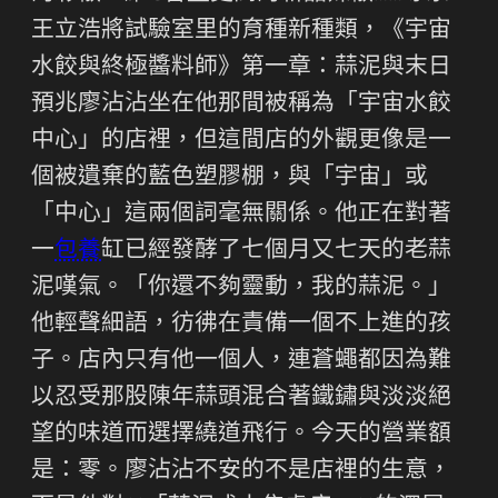
王立浩將試驗室里的育種新種類，《宇宙
水餃與終極醬料師》第一章：蒜泥與末日
預兆廖沾沾坐在他那間被稱為「宇宙水餃
中心」的店裡，但這間店的外觀更像是一
個被遺棄的藍色塑膠棚，與「宇宙」或
「中心」這兩個詞毫無關係。他正在對著
一
包養
缸已經發酵了七個月又七天的老蒜
泥嘆氣。「你還不夠靈動，我的蒜泥。」
他輕聲細語，彷彿在責備一個不上進的孩
子。店內只有他一個人，連蒼蠅都因為難
以忍受那股陳年蒜頭混合著鐵鏽與淡淡絕
望的味道而選擇繞道飛行。今天的營業額
是：零。廖沾沾不安的不是店裡的生意，