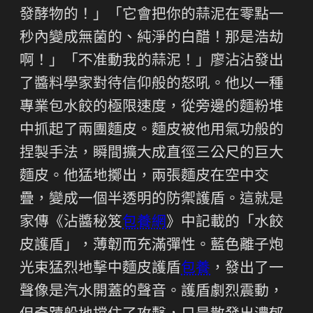
發酵物的！」「它會把你的蒜泥在零點一
秒內變成無菌的、純淨的白醋！那是浩劫
啊！」「不准動我的蒜泥！」廖沾沾發出
了醬料學家對待信仰般的怒吼。他以一種
專業包水餃的極限速度，從旁邊的麵粉堆
中抓起了兩團麵皮。麵皮被他用氣功般的
捏製手法，瞬間擴大成直徑三公尺的巨大
麵皮。他猛地擲出，兩張麵皮在空中交
疊，變成一個半透明的防禦護盾。這就是
家傳《沾醬秘笈
包養網
》中記載的「水餃
皮護盾」，薄韌而充滿彈性。藍色離子炮
光束猛烈地擊中麵皮護盾
包養
，發出了一
聲像是汽水開蓋的聲音。護盾劇烈震動，