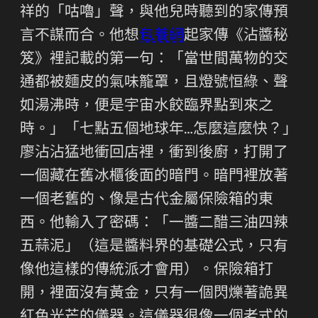
祥的「咕嚕」聲，與他兒時聽到的家傳預
言不謀而合。他想
包養網
起家傳《沾醬秘
笈》裡記載的第一句：「當世間萬物的交
通都被麵皮的氣味籠罩，且燈號恒綠、聲
如湯沸時，便是宇宙水餃臨界點到來之
時。」「七點五個地球年…怎麼這麼快？」
廖沾沾猛地衝回店裡，衝到後廚，打開了
一個藏在舊冰櫃後面的暗門。暗門裡放著
一個老舊的、像是古代金屬保險箱的東
西。他輸入了密碼：「一醬二醋三油四辣
五蒜泥」（這是醬料界的基礎公式，只有
像他這樣的傳統派才會用）。保險箱打
開，裡面沒有黃金，只有一個閃爍著詭異
紅色光芒的儀器。這儀器很像一個老式的