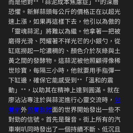
而是他對**「蒜泥成本焦慮症」**的深層
恐懼。新鮮蒜頭每公斤的價格正在以超光
速上漲，如果再這樣下去，他引以為傲的
「靈魂蒜泥」將難以為繼。他拿著一把被
磨得光滑、閃耀著不祥光芒的小銀勺，從
缸底撈起一坨濃稠的、顏色介於灰綠與土
黃之間的發酵物。這蒜泥被他照顧得像稀
世珍寶，每隔三小時，他就要用手指彈一
下缸邊，確保它能感受到**「溫和的震
動」**，以助其在精神上達到圓滿。就在
廖沾沾專注於與蒜泥進行心靈交流時，
包
養網
外
包養軟體
面的世界開始發出一些不
對勁的信號。首先是聲音。街上所有的汽
車喇叭同時發出了一個持續不斷、低沉且