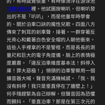
的，有時感覺很重，有時像漂浮在游泳池
包養網比較
裡。他試圖按喇叭，但喇叭發
出的不是「叭叭」，而是他童年時學會
的、關於泊車口訣的魔性兒歌。四面八方
傳來了刺耳的剎車聲，接著，一群穿著反
光背心和戴著白色安全帽的人朝他衝來。
這些人手裡拿的不是警棍，而是長長的測
量尺和巨大的電子角度儀，臉上的表情極
度嚴肅。「違反泊車維度基本法！斜停入
庫！罪大惡極！」領頭的泊車警察用一個
擴音器大喊，聲音充滿機械感。「我、我
沒有斜停！我只是垂直停在了牆壁上！」
何手殘趕緊為自己辯解，但聲音因為恐懼
而顫抖。「垂直泊車？那是在第三次元的