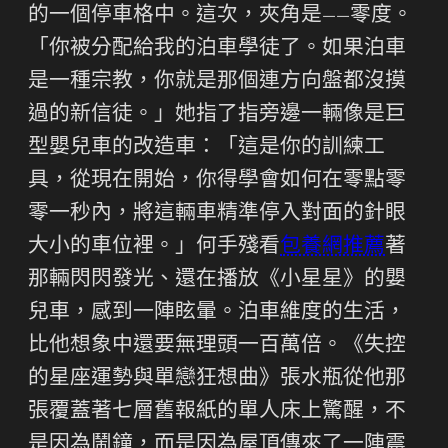
的一個停車格中。這次，夾角是——零度。
「你被分配給我的泊車學徒了。如果泊車
是一種宗教，你就是那個連方向盤都沒摸
過的新信徒。」她指了指旁邊一輛像是巨
型嬰兒車的改造車：「這是你的訓練工
具，從現在開始，你得學會如何在零點零
零一秒內，將這輛車精準停入對面的針眼
大小的車位裡。」何手殘看
包養網推薦
著
那輛閃閃發光、還在播放《小星星》的嬰
兒車，感到一陣眩暈。泊車維度的生活，
比他想象中還要無理頭一百萬倍。《失控
的星座運勢與單戀狂想曲》張水瓶從他那
張覆蓋著七層舊報紙的單人床上驚醒，不
是因為鬧鐘，而是因為屋頂傳來了一陣震