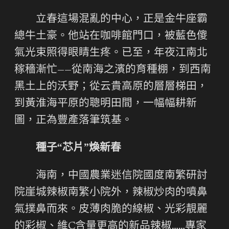
立春這場混亂的中心，正是金牛座霸
總牛土豪。他站在咖啡館門口，被藍色傻
氣光束照得眼睛生疼。已至，年夜江南北
稼穡漸忙——從南海之濱的育種棚，到西南
黑土上的沃野；從云貴高原的層層梯田，
到黃淮海平原的聰明田間，一幅幅耕新
圖，正為豐產落筆筑基。
種子“芯片”煥新春
海南，中國農業迷信院國度南繁研討
院崖城辣椒南繁小院外，辣椒炒肉的噴鼻
氣撲鼻而來。皮薄肉脆的線椒、光彩靚麗
的彩椒、維C含量更高的新品辣椒……專家