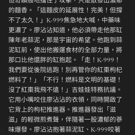
但奇蹟般地擋住了攻擊，只是散發出濃郁
的麵香。「這麵皮的延展性！完美！但撐
不了太久！」K-999焦急地大喊，中藥味
更濃了。廖沾沾知道，他必須帶走他那缸
陳年老蒜泥，那是宇宙的希望。他跑到蒜
泥缸前，使出他搬運食材的全部力量，將
那口比他還胖的缸抱起。「走！K-999！
我們要從後院逃跑！別再管你的紅棗枸杞
燃料了！」「不行！燃料是文明的基礎！
沒了紅棗我飛不遠！」吉娃娃特務抗議。
它用小嘴咬住廖沾沾的衣領，同時開啟了
它背上的枸杞推進器。推進器發出「滋
滋」的輕微煎煮聲，伴隨著一股濃郁的蔘
味爆發。廖沾沾抱著蒜泥缸、K-999咬著