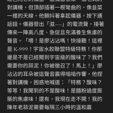
對講機，但頂部插著一根彎曲的、像韭菜
一樣的天線。他顫抖著拿起儀器，按下通
話鈕。儀器發出「滋——」的電流聲，接著
傳來一陣高八度、急促且充滿養生焦慮的
聲音。「喂！是廖沾沾嗎！快接聽！這裡
是 K-999！宇宙水餃聯盟特級特務！你那
邊是不是已經聞到宇宙級的酸味了？我們
需要你的蒜泥！你被徵召了！馬上！」廖
沾沾的耳朵被這聲音震得嗡嗡作響，他捏
著對講機，困惑地喊道：「特務？酸味？
等等！我聞到的不是酸味！是麵粉過度膨
脹的焦慮味！還有，我現在走不開！我的
陳年老蒜泥需要每隔三小時的溫和震