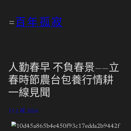
跳
至
百年孤寂
主
要
內
容
人勤春早 不負春景——立
春時節農台包養行情耕
一線見聞
15 2 月, 2026