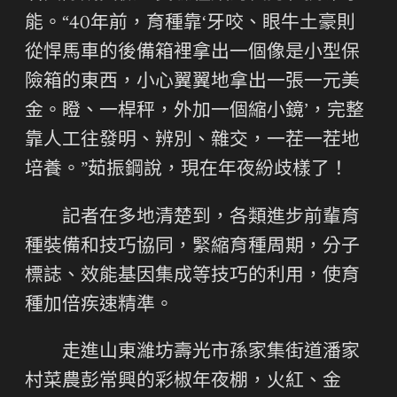
能。“40年前，育種靠‘牙咬、眼牛土豪則
從悍馬車的後備箱裡拿出一個像是小型保
險箱的東西，小心翼翼地拿出一張一元美
金。瞪、一桿秤，外加一個縮小鏡’，完整
靠人工往發明、辨別、雜交，一茬一茬地
培養。”茹振鋼說，現在年夜紛歧樣了！
記者在多地清楚到，各類進步前輩育
種裝備和技巧協同，緊縮育種周期，分子
標誌、效能基因集成等技巧的利用，使育
種加倍疾速精準。
走進山東濰坊壽光市孫家集街道潘家
村菜農彭常興的彩椒年夜棚，火紅、金