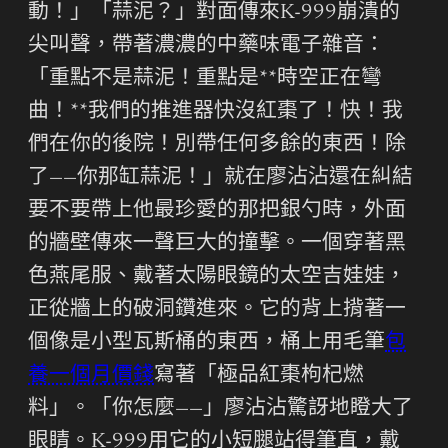
動！」「蒜泥？」對面傳來K-999崩潰的
尖叫聲，帶著濃濃的中藥味電子雜音：
「重點不是蒜泥！重點是**時空正在彎
曲！**我們的推進器快沒紅棗了！快！我
們在你的後院！別帶任何多餘的東西！除
了——你那缸蒜泥！」就在廖沾沾還在糾結
要不要帶上他最珍愛的那把銀勺時，外面
的牆壁傳來一聲巨大的撞擊。一個穿著黑
色燕尾服、戴著太陽眼鏡的太空吉娃娃，
正從牆上的破洞鑽進來。它的背上揹著一
個像是小型瓦斯桶的東西，桶上用毛筆
包
養一個月價錢
寫著「極品紅棗枸杞燃
料」。「你怎麼——」廖沾沾驚訝地瞪大了
眼睛。K-999用它的小短腿站得筆直，戴