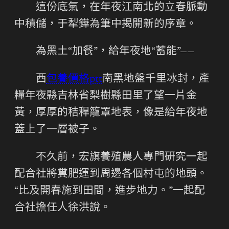
這份底氣，在年夜江南北的立春脈動
中積儲，于犁鏵為筆中揭開新的序章。
為黑土“加餐”，給年夜地“蓄能”——
西
包養價格ptt
南黑地盤千里冰封，產
糧年夜縣吉林省梨樹縣田里了望一片金
黃，厚厚的秸稈籠罩地表，像是給年夜地
蓋上了一層被子。
不久前，宏旗養殖農人專門研究一起
配合社將糞肥運到周邊各個村屯的地頭。
“比及開春施到田間，進步地力。”一起配
合社擔任人徐洪說。