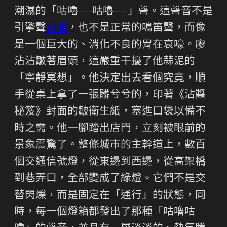
潮濕的「咕嚕——咕嚕——」聲。這聲音不是
引擎聲
包養
，也不是正常的鳴笛聲，而像
是一個巨大的、消化不良的胃在哀嚎。廖
沾沾皺著眉頭，這嚴重干擾了他蒜泥的
「寧靜冥想」。他決定出去看個究竟，順
手從桌上拿了一張髒兮兮的，印著《沾醬
秘笈》封面的皺衛生紙，塞進口袋以備不
時之需。他一腳踏出店門，立刻被眼前的
景象震驚了。整條城市的主幹道上，數百
個交通信號燈，從東邊到西邊，從高架橋
到巷弄口，全部變成了綠燈。它們不是交
替閃爍，而是固定在「通行」的狀態，同
時，每一個燈箱都發出了那種「咕嚕咕