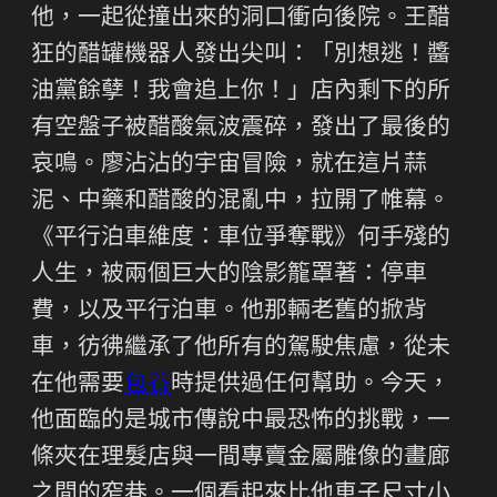
他，一起從撞出來的洞口衝向後院。王醋
狂的醋罐機器人發出尖叫：「別想逃！醬
油黨餘孽！我會追上你！」店內剩下的所
有空盤子被醋酸氣波震碎，發出了最後的
哀鳴。廖沾沾的宇宙冒險，就在這片蒜
泥、中藥和醋酸的混亂中，拉開了帷幕。
《平行泊車維度：車位爭奪戰》何手殘的
人生，被兩個巨大的陰影籠罩著：停車
費，以及平行泊車。他那輛老舊的掀背
車，彷彿繼承了他所有的駕駛焦慮，從未
在他需要
包養
時提供過任何幫助。今天，
他面臨的是城市傳說中最恐怖的挑戰，一
條夾在理髮店與一間專賣金屬雕像的畫廊
之間的窄巷。一個看起來比他車子尺寸小