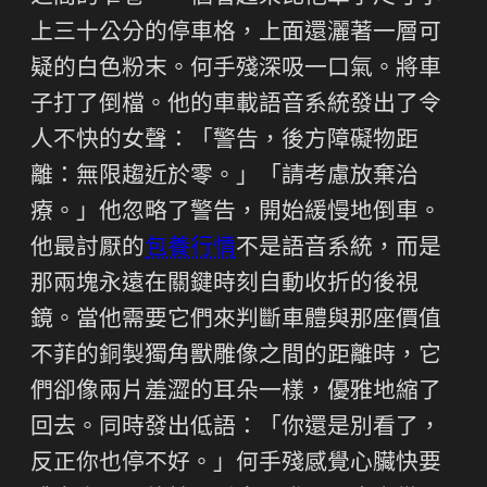
上三十公分的停車格，上面還灑著一層可
疑的白色粉末。何手殘深吸一口氣。將車
子打了倒檔。他的車載語音系統發出了令
人不快的女聲：「警告，後方障礙物距
離：無限趨近於零。」「請考慮放棄治
療。」他忽略了警告，開始緩慢地倒車。
他最討厭的
包養行情
不是語音系統，而是
那兩塊永遠在關鍵時刻自動收折的後視
鏡。當他需要它們來判斷車體與那座價值
不菲的銅製獨角獸雕像之間的距離時，它
們卻像兩片羞澀的耳朵一樣，優雅地縮了
回去。同時發出低語：「你還是別看了，
反正你也停不好。」何手殘感覺心臟快要