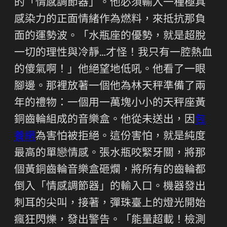
的「情感調節器」。他必須輸入一種極具
感染力的正面情緒作為燃料，來抵抗那負
面的運勢波。「水瓶座的優勢，就是超脫
一切的理性與冷靜…才怪！我只有一腔熱血
的傻氣啊！」他絕望地低吼。他看了一眼
腳邊。那裡放著一個他為林天秤準備了兩
年的禮物：一個用一萬塊小小的天秤座黃
銅齒輪組成的音樂盒。他從未送出，因
包
養網
為害怕被拒絕。這份害怕，就是純度
最高的單戀情感。張水瓶咬緊牙關，將那
個黃銅齒輪音樂盒砸爛，將所有的齒輪都
倒入「情感調節器」的輸入口。機器發出
刺耳的尖叫，接著，彈珠臺上的燈光開始
瘋狂閃爍，發出警告。「能量超載！檢測