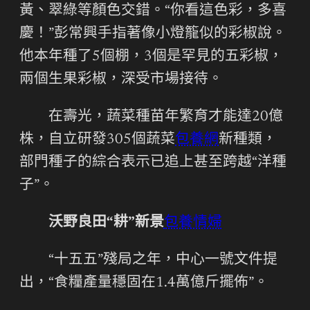
黃、翠綠等顏色交錯。“你看這色彩，多喜
慶！”彭常興手指著像小燈籠似的彩椒說。
他本年種了5個棚，3個是罕見的五彩椒，
兩個生果彩椒，深受市場接待。
在壽光，蔬菜種苗年繁育才能達20億
株，自立研發305個蔬菜
包養網
新種類，
部門種子的綜合表示已追上甚至跨越“洋種
子”。
沃野良田“耕”新景
包養情婦
“十五五”殘局之年，中心一號文件提
出，“食糧產量穩固在1.4萬億斤擺佈”。