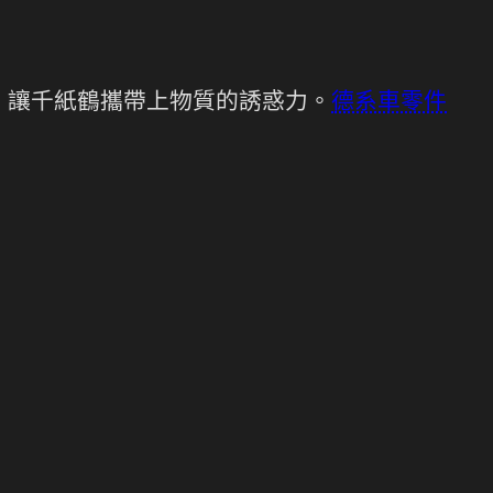
，讓千紙鶴攜帶上物質的誘惑力。
德系車零件