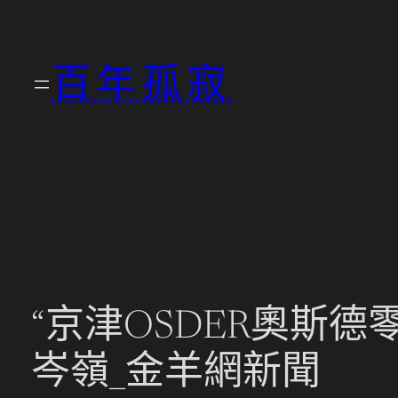
跳
至
百年孤寂
主
要
內
容
“京津OSDER奧斯
岑嶺_金羊網新聞