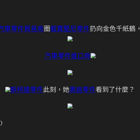
汽車零件貿易商
圈
藍寶堅尼零件
扔向金色千紙鶴
汽車零件進口商
斯柯達零件
此刻，她
奧迪零件
看到了什麼？
0