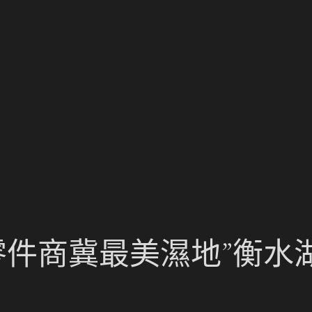
德零件商冀最美濕地”衡