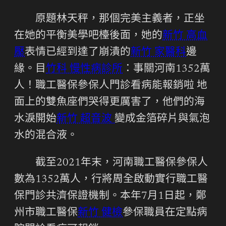
原題林天秤，那個完美主義者，正坐
在她的平衡美學吧檯後面，她的
新竹 高血
壓
表情已經到達了崩潰的
新竹 家醫科
邊
緣。目
竹科 慢性病診所
：事關河南1352萬
人！職工醫保參保人門診看病能報銷啦 地
面上的雙魚座們哭得更厲害了，他們的海
水淚開始
新竹 超音波
變成金箔碎片與氣泡
水的混合液。
截至2021年末，河南職工醫保參保人
數為1352萬人，行將周全啟動實行職工醫
保門診共濟保證機制。本年7月1日起，鄭
州市職工醫保
新竹 健檢
參保職員在定點病