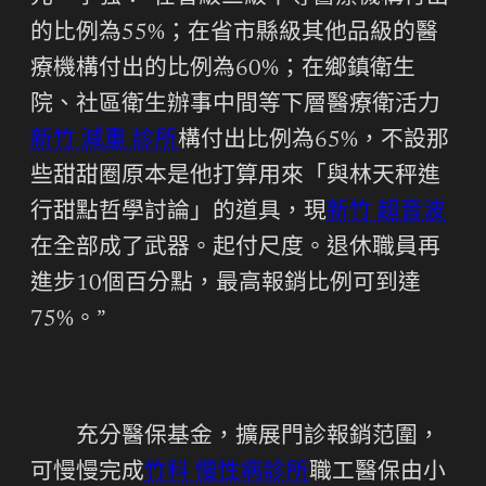
的比例為55%；在省市縣級其他品級的醫
療機構付出的比例為60%；在鄉鎮衛生
院、社區衛生辦事中間等下層醫療衛活力
新竹 減重 診所
構付出比例為65%，不設那
些甜甜圈原本是他打算用來「與林天秤進
行甜點哲學討論」的道具，現
新竹 超音波
在全部成了武器。起付尺度。退休職員再
進步10個百分點，最高報銷比例可到達
75%。”
充分醫保基金，擴展門診報銷范圍，
可慢慢完成
竹科 慢性病診所
職工醫保由小