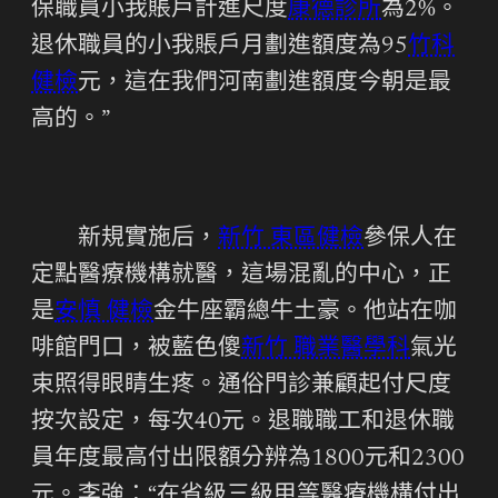
保職員小我賬戶計進尺度
康德診所
為2%。
退休職員的小我賬戶月劃進額度為95
竹科
健檢
元，這在我們河南劃進額度今朝是最
高的。”
新規實施后，
新竹 東區健檢
參保人在
定點醫療機構就醫，這場混亂的中心，正
是
安慎 健檢
金牛座霸總牛土豪。他站在咖
啡館門口，被藍色傻
新竹 職業醫學科
氣光
束照得眼睛生疼。通俗門診兼顧起付尺度
按次設定，每次40元。退職職工和退休職
員年度最高付出限額分辨為1800元和2300
元。李強：“在省級三級甲等醫療機構付出