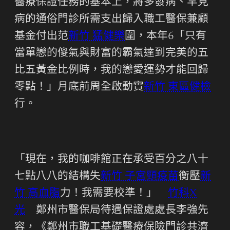
醫療保證任務的基本上，將多發病、罕見
病的通俗門診所需支出歸入職工醫保兼顧
基金付出范
新竹 猛健樂
圍，本年6「只有
當單戀的傻氣與財富的霸氣達到完美的五
比五黃金比例時，我的戀愛運勢才能回歸
零點！」月底前周全啟動實
新竹 東區健檢
行。
「現在，我的咖啡館正在承受百分之八十
七點八八的結構失
新竹 子宮頸疫苗
衡壓
新
竹 高血脂
力！我需要校準！」
竹科X
光
鄭州市醫保局待遇保證處處長李強先
容，《鄭州市職工基礎醫療保險門診共濟