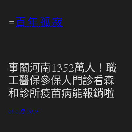
跳
至
百年孤寂
主
要
內
容
事關河南1352萬人！職
工醫保參保人門診看森
和診所疫苗病能報銷啦
20 2 月, 2026