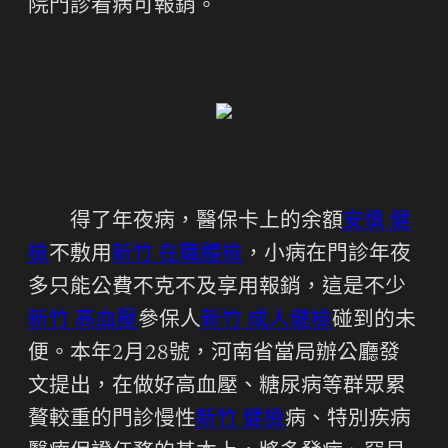
院門診看病可報銷。
得了年夜病，醫保卡上的余額
安慎 健
檢
不敷用
新竹 在職體檢
，小病在門診年夜
多只能公費不克不及享用報銷，這是不少
新竹 高血壓
參保人
新竹 成人健檢
碰到的未
便。本年2月28號，河南省當局辦公廳發
文提出，在做好高血壓、糖尿病等群眾累
贅較重的門診慢性
新竹 健檢
病、特別疾病