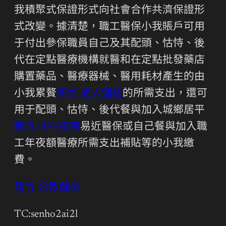
我積聚式保證形式向社會合作共濟保證形
式改變。據清楚，職工醫保小我賬戶可用
于付出參保職員自己及其配頭、怙恃、後
代在定點醫療機構就醫和在定點批發藥店
購置藥品、醫療器械、醫用耗材產生的由
小我累贅
新竹 成人健檢
的所需支出，還可
用于配頭、怙恃、後代餐與加入城鄉居平
新竹 HPV疫苗
易近醫保或自己餐與加入職
工年夜額醫療所需支出補貼等的小我繳
費。
新竹 公教健檢
TC:senho2ai2l