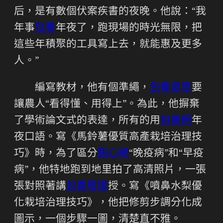
后，是有數個伏案疾書的夜晚。他說：“我
年事
包養
年夜了，跑現場的時光無限，把
這些年積聚的工具寫上去，就能惠及更多
人。”
編寫教材，他有個準繩，
包養意思
要
讓農人“看得懂、用得上”。為此，他摒棄
了學術論文式的表達，所有的用
包養網
年
夜口語。寫《馬鈴薯優質高產栽培治理技
巧》時，為了區分
甜心網
“晚疫病”和“早疫
病”，他特地跑到地里拍了高清照片，一張
張對照著講
包養管道
授。寫《噴鼻水梨優
化栽培治理技巧》，他把修剪步調分化成
圖示，一個步驟一圖，清楚直不雅。