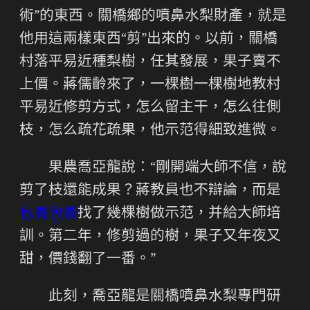
術”的東西。關橋鄉的噴鼻水梨財產，就是
他用這兩樣東西“剪”出來的。以前，關橋
村落平易近種梨樹，任其發展，果子賣不
上價。蔣儒齡來了，一棵樹一棵樹地教村
平易近修剪方式，怎么留主干，怎么往側
枝，怎么疏花疏果，他示范得細致進微。
果農喬亞龍說：“剛開端大師不信，說
剪了枝還能成果？蔣教員也不辯論，而是
包養
包養
找了幾棵樹做示范，并給大師培
訓。第二年，修剪過的樹，果子又年夜又
甜，價錢翻了一番。”
此刻，喬亞龍是關橋噴鼻水梨專門研