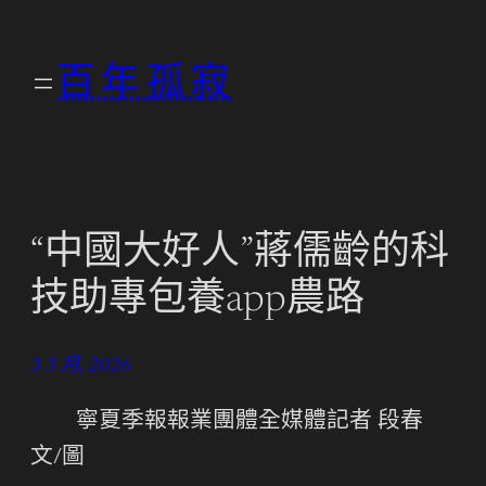
跳
至
百年孤寂
主
要
內
容
“中國大好人”蔣儒齡的科
技助專包養app農路
3 3 月, 2026
寧夏季報報業團體全媒體記者 段春
文/圖