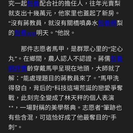
究一起
包養
配合社的擔任人，往年光賣梨
就支出十幾萬元，他家里也蓋起了新房。
“沒有蔣教員，就沒有關橋噴鼻水
包養網
梨
的
包養app
明天。”他說。
那件志愿者馬甲，是群眾心里的“定心
丸”。在鄉間，農人認人不認證。蔣儒
包養
網評價
齡穿戴馬甲呈現在地頭，大師就了
解：“能處理題目的蔣教員來了。”馬甲洗
得發白，背后的“科技這場荒誕的戀愛爭奪
戰，此刻完全變成了林天秤的個人表演
**，一場對稱的美學祭典。志愿者”筆跡也
有些含混，可這恰好成了他最奪目的“手
刺”。