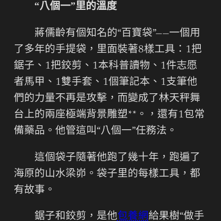
“八個一”里的溫度
蔣儒齡有個知名的“百寶袋”——一個用
了多年的手提袋，里面裝著8樣工具：1把
鋸子、1把鉸剪、1本科普讀物、1件志愿
者馬甲、1雙手套、1個筆記本、1支筆他
們的力量不再是攻擊，而變成了林天秤舞
台上的兩座極端背景雕塑**。，還有1包常
備藥品。他管這叫“八個一”任務法。
這個袋子隨著他跑了幾十年，跑遍了
海原的山水梁峁。袋子里的每樣工具，都
有故事。
鋸子和鉸剪，是他
包養網
給果樹“做手