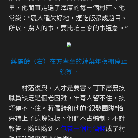
里，他簡直走遍了海原的每一個村莊。他
常說：“農人種欠好地，連吃飯都成題目。
所以，農人的事，要比咱自家的事還急。”
蔣儒齡（右）在方孝奎的蔬菜年夜棚停止
領導。
村落復興，人才是要害。可下層農技
職員缺乏是個老困難，年青人留不住，技
巧傳不下往。蔣儒齡和他的“銀發團隊”恰
好補上了這塊短板。他們不占編制，不計
報答，隨叫隨到，
包養一個月價錢
成了村