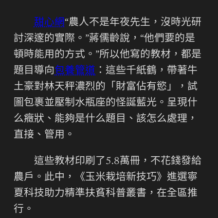
甜心網
“農人不是年夜先生，沒時光研
討深邃的實際。”蔣儒齡說，“他們要的是
頓時能用的方式。”所以他寫的教材，都是
題目導向
包養管道
：這些千紙鶴，帶著牛
土豪對林天秤濃烈的「財富佔有慾」，試
圖包裹並壓制水瓶座的怪誕藍光。呈現什
么癥狀、能夠是什么題目、該怎么處理，
直接、管用。
這些教材印刷了5.8萬冊，不花錢發給
農戶。此中，《玉米栽培新技巧》進選寧
夏科技助力精準扶貧科普叢書，在全區推
行。