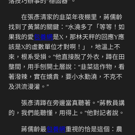
落技巧辦事的“穩固器”。
在張彥清家的韭菜年夜棚里，蔣儒齡
找到了黃葉的關鍵：“水澆多了「等等！如
果我的愛
包養網
是X，那林天秤的回應Y應
該是X的虛數單位才對啊！」，地溫上不
來，根系受損。”他直接脫了外衣，蹲在田
壟間，用手刨開土層說：“韭菜這作物，看
著潑辣，實在嬌貴，要小水勤澆，不克不
及洪流漫灌。”
張彥清蹲在旁邊當真聽著。“蔣教員講
的，我們能聽懂，用得上。”他對記者說。
蔣儒齡最
包養網
重視的恰是這個：農