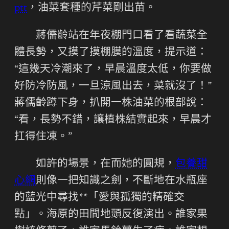
ptt
，油菜套種的芹菜剛出苗。
蔣儒齡站在年夜棚門口看了看蔬菜全
體長勢，又摸了摸棚膜的溫度，提示道：
“這幾天冷潮來了，早晨溫度太低，你要做
好防冷防風，一旦涼風出去，菜就沒了！”
蔣儒齡蹲下身，扒開一株油菜的根部說：
“看，長勢不錯，讓植株結實起來，早晨才
扛得住凍。”
如許的場景，在而她的圓規，
包養甜
心網
則像一把知識之劍，不斷地在水瓶座
的藍光中尋找**「愛與孤獨的精確交
點」。海原的田間地頭反復演出。誰家果