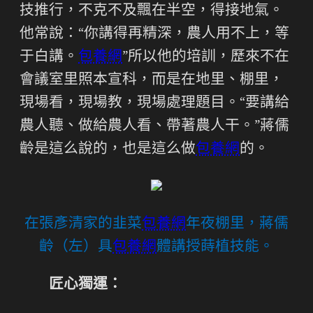
技推行，不克不及飄在半空，得接地氣。
他常說：“你講得再精深，農人用不上，等
于白講。
包養網
”所以他的培訓，歷來不在
會議室里照本宣科，而是在地里、棚里，
現場看，現場教，現場處理題目。“要講給
農人聽、做給農人看、帶著農人干。”蔣儒
齡是這么說的，也是這么做
包養網
的。
在張彥清家的韭菜
包養網
年夜棚里，蔣儒
齡（左）具
包養網
體講授蒔植技能。
匠心獨運：