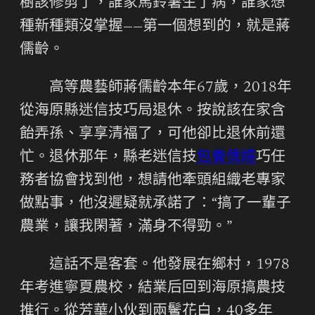
樹該修剪了，誰家馬鈴薯生了病，誰家想
種新種類沒掌握——第一個想到的，就是蔣
儒齡。
高等農藝師蔣儒齡本年67歲，2018年
從海原縣迷信技巧局退休。按說該在家含
飴弄孫、享享清福了，可他卻比退休前還
忙。退休那年，縣老迷信技
包養情婦
巧任
務者協會找到他，想請他牽頭組織老專家
做點事，他沒遲疑就承諾了：“搞了一輩子
農業，讓我閑著，滿身不得勁。”
這話不是客套。他發展在鄉村，1978
年考進寧夏農校，結業后回到海原搞農技
推行。從芳華小伙到兩鬢花白，40多年