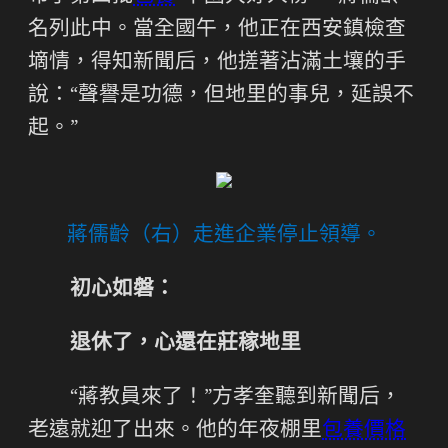
名列此中。當全國午，他正在西安鎮檢查
墑情，得知新聞后，他搓著沾滿土壤的手
說：“聲譽是功德，但地里的事兒，延誤不
起。”
蔣儒齡（右）走進企業停止領導。
初心如磐：
退休了，心還在莊稼地里
“蔣教員來了！”方孝奎聽到新聞后，
老遠就迎了出來。他的年夜棚里
包養價格