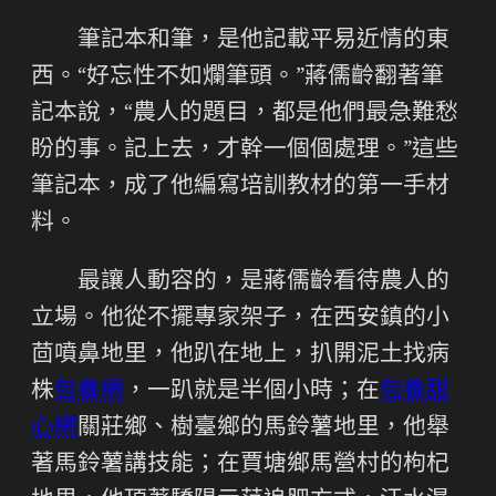
筆記本和筆，是他記載平易近情的東
西。“好忘性不如爛筆頭。”蔣儒齡翻著筆
記本說，“農人的題目，都是他們最急難愁
盼的事。記上去，才幹一個個處理。”這些
筆記本，成了他編寫培訓教材的第一手材
料。
最讓人動容的，是蔣儒齡看待農人的
立場。他從不擺專家架子，在西安鎮的小
茴噴鼻地里，他趴在地上，扒開泥土找病
株
包養網
，一趴就是半個小時；在
包養甜
心網
關莊鄉、樹臺鄉的馬鈴薯地里，他舉
著馬鈴薯講技能；在賈塘鄉馬營村的枸杞