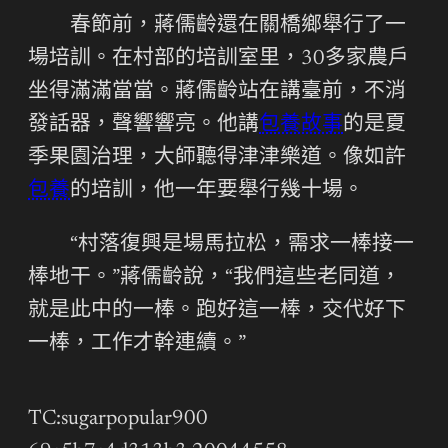
春節前，蔣儒齡還在關橋鄉舉行了一
場培訓。在村部的培訓室里，30多家農戶
坐得滿滿當當。蔣儒齡站在講臺前，不消
發話器，聲響響亮。他講
包養故事
的是夏
季果園治理，大師聽得津津樂道。像如許
包養
的培訓，他一年要舉行幾十場。
“村落復興是場馬拉松，需求一棒接一
棒地干。”蔣儒齡說，“我們這些老同道，
就是此中的一棒。跑好這一棒，交代好下
一棒，工作才幹連續。”
TC:sugarpopular900