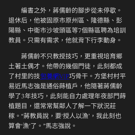
編書之外，蔣儒齡的腳步從未停歇。
退休后，他被固原市原州區、隆德縣、彭
陽縣、中衛市沙坡頭區等7個縣區聘為培訓
教員。只需有需求，他就背下行李動身。
蔣儒齡不只教授技巧，更重視培育鄉
土著土偶才。他帶的幾個門徒，此刻都成
了村里的技
包養網VIP
巧骨干。方堡村村平
易近馬志強是通俗蒔植戶，他隨著蔣儒齡
學了3年技巧，此刻能自力處理年夜部門蒔
植題目，還常常幫鄰人了解一下狀況莊
稼。“蔣教員說，要‘授人以漁’，我此刻也
算會‘漁’了。”馬志強說。