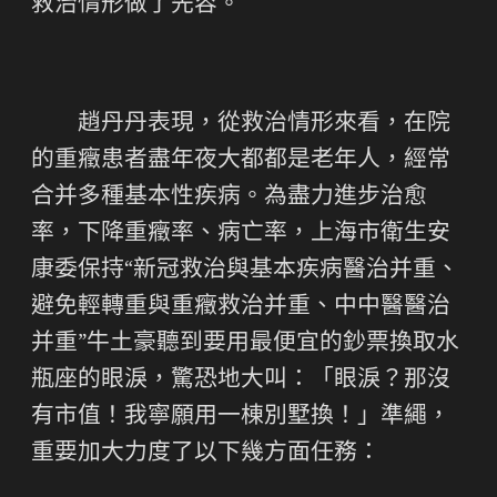
救治情形做了先容。
趙丹丹表現，從救治情形來看，在院
的重癥患者盡年夜大都都是老年人，經常
合并多種基本性疾病。為盡力進步治愈
率，下降重癥率、病亡率，上海市衛生安
康委保持“新冠救治與基本疾病醫治并重、
避免輕轉重與重癥救治并重、中中醫醫治
并重”牛土豪聽到要用最便宜的鈔票換取水
瓶座的眼淚，驚恐地大叫：「眼淚？那沒
有市值！我寧願用一棟別墅換！」準繩，
重要加大力度了以下幾方面任務：