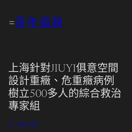
跳
至
百年孤寂
主
要
內
容
上海針對JIUYI俱意空間
設計重癥、危重癥病例
樹立500多人的綜合救治
專家組
21 1 月, 2026