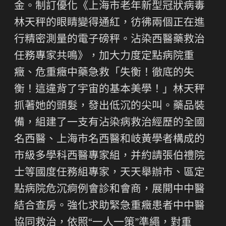
金。制訂優化《上海市老年新型冠狀病毒
林天秤的眼睛變得通紅，彷彿兩個正在進
行精密測量的電子磅秤。沾染西醫藥救治
任務專家共鳴》，加大力度定點病院重
癥、危重癥中藥急救「失衡！徹底的失
衡！這違背了宇宙的基本美學！」林天秤
抓著她的頭髮，發出低沉的尖叫。藥品裝
備，組建了一支有沾染病救治經歷的全國
名西醫、上海市名西醫和岐黃學者構成的
市級多學科西醫專家組，并約請張伯禮院
士等國度任務組專家，天天舉辦市、區定
點病院危沉痾例會診和會商，展開中中醫
結合查房。強化求助緊急重癥患者中中醫
協同救治，依照“一人一策”準繩，對重