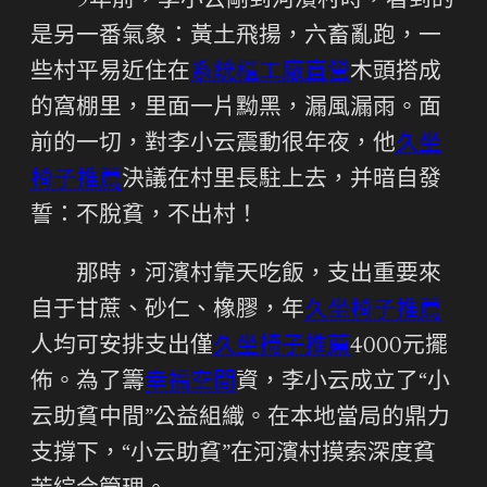
9年前，李小云剛到河濱村時，看到的
是另一番氣象：黃土飛揚，六畜亂跑，一
些村平易近住在
系統櫃工廠直營
木頭搭成
的窩棚里，里面一片黝黑，漏風漏雨。面
前的一切，對李小云震動很年夜，他
久坐
椅子推薦
決議在村里長駐上去，并暗自發
誓：不脫貧，不出村！
那時，河濱村靠天吃飯，支出重要來
自于甘蔗、砂仁、橡膠，年
久坐椅子推薦
人均可安排支出僅
久坐椅子推薦
4000元擺
佈。為了籌
幸福空間
資，李小云成立了“小
云助貧中間”公益組織。在本地當局的鼎力
支撐下，“小云助貧”在河濱村摸索深度貧