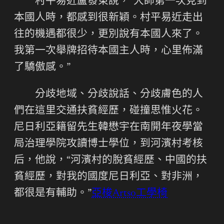
村平易近盧發東說，“大師第一次見到
本國人時，都感到很新穎。村平易近走出
往的機遇都很少，更別說有本國人來了。
我第一次舉牌招待本國主人時，心里佈滿
了驕傲感。”
分歧地域、分歧說話、分歧膚色的人
們在這里交通扶貧經歷，碰撞思惟火花。
尼日利亞籍留先生韓懋宇在南開年夜學當
局治理學院攻讀博士學位，到河濱村考核
后，他說，“河濱村的脫貧經歷、中國的扶
貧經歷，對我的國度尼日利亞、對非洲，
都很是有輔助。”
亞梭Artso工學椅