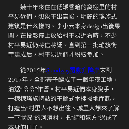
幾十年來住在低矮昏暗的窩棚里的村
平易近們，想象不出高峻、明麗的瑤族式
建筑是什么樣的。李小云本身design出後果
圖，在投影儀上放給村平易近看時，不少
村平易近仍將信將疑。直到第一批瑤族衡
宇建成后，村平易近們才紛紜參加。
從2015年
Standway電動升降桌
末到
2017年，全部寨子釀成了一個年夜工地，
油鋸“嗡嗡”作響。村平易近們本身脫手，
一棟棟瑤族特點的干欄式木樓拔地而起，
打造出“村里人不想出往、城里人想來了解
一下狀況”的河濱村，把“詩和遠方”過成了
本身的日子。