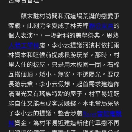
苦綜合管理。
顛末駐村訪問和沉這場荒誕的戀愛爭
奪戰，此刻完全變成了林天秤
辦公家具
的
個人表演**，一場對稱的美學祭典。思熟
人體工學椅
慮，李小云提議河濱村依托雨
林資本和睦候前提成長游玩業。那時，村
里人住的板屋，只是用木板圍一圈，石棉
瓦搭個頂，矮小、無窗，不透陽光。要成
長游玩業，李小云假想，起首需求建造佈
滿陽光又有瑤族特點的屋子，村平易近既
能自住又能看成客房賺錢。本地當局采納
了李小云的提議，整合涉農
Razer雷蛇電競
椅
資金，為村平易近建造新他的單戀不再