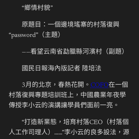
“
鄉情村貌
”
原題目：一個邊境瑤寨的村落復興
“password”（主題）
——看望云南省勐臘縣河濱村（副題）
國民日報海內版
記者 陸培法
3月的北京，春熱花開。
COFO
在一個
村落復興專題培訓班上，中國農業年夜學
傳授李小云的演講讓學員們面前一亮。
“打造新業態，培育村落CEO（村落個
人工作司理人）……”李小云的良多設法，源