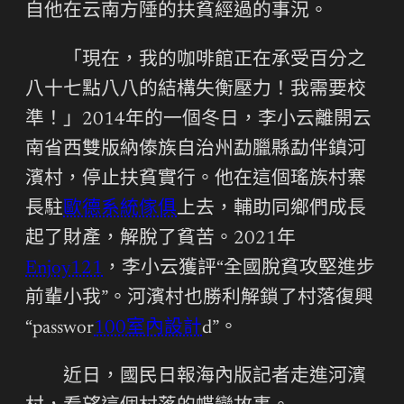
自他在云南方陲的扶貧經過的事況。
「現在，我的咖啡館正在承受百分之
八十七點八八的結構失衡壓力！我需要校
準！」2014年的一個冬日，李小云離開云
南省西雙版納傣族自治州勐臘縣勐伴鎮河
濱村，停止扶貧實行。他在這個瑤族村寨
長駐
歐德系統傢俱
上去，輔助同鄉們成長
起了財產，解脫了貧苦。2021年
Enjoy121
，李小云獲評“全國脫貧攻堅進步
前輩小我”。河濱村也勝利解鎖了村落復興
“passwor
100室內設計
d”。
近日，
國民日報海內版
記者走進河濱