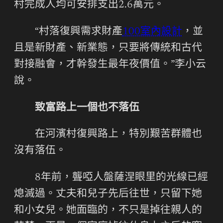
村完成人均可安排支出2.6萬元。
“村落復興需求財產
100室內設計
，並
且是新財產、新業態，只要將傳統和古代
對接融會，才幹發生最年夜價值。”李小云
說。
致富路上一個也不落伍
在河濱村復興路上，特別艱苦群體也
沒有落伍。
8年前，聾啞人盤薩涅眼里的光線已經
熄滅過。丈夫和兒子先后往世，只留下她
和小女兒。她面臨的，不只是掉往親人的