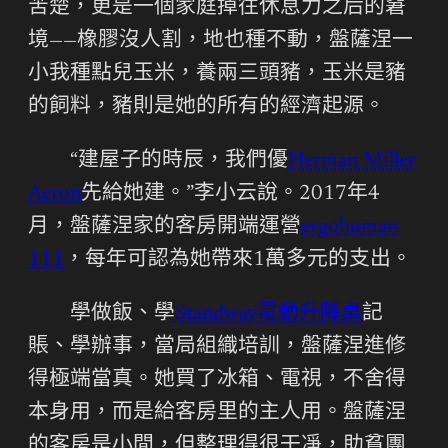
苦楚，更是一個家庭掉往休息力之后的窘
境——橡膠沒人割，地也種不動，盤薩涅一
小我種點兒玉米，養兩三頭豬，玉米是豬
的飼料，豬則是她的所有的經濟起源。
“建屋子的時辰，我們優
Herman Miller
Aeron
先給她建。”李小云說。2017年4
月，盤薩涅家的客房開端運營
ergohuman
111
，每年可認為她帶來1萬多元的支出。
學做飯、學
Standway電動升降桌
記
賬、學辦事，當局組織培訓，盤薩涅進修
得極端當真。她買了冰箱、電視，不舍得
本身用，而是給客房里的主人用。盤薩涅
的客房是小間，但整理得很干凈，助貧團