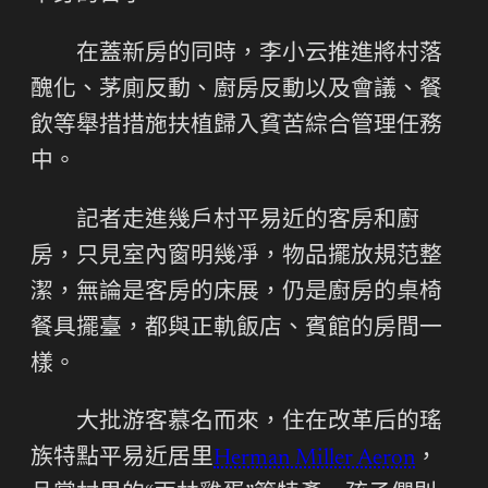
在蓋新房的同時，李小云推進將村落
醜化、茅廁反動、廚房反動以及會議、餐
飲等舉措措施扶植歸入貧苦綜合管理任務
中。
記者走進幾戶村平易近的客房和廚
房，只見室內窗明幾凈，物品擺放規范整
潔，無論是客房的床展，仍是廚房的桌椅
餐具擺臺，都與正軌飯店、賓館的房間一
樣。
大批游客慕名而來，住在改革后的瑤
族特點平易近居里
Herman Miller Aeron
，