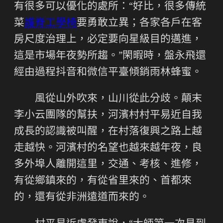
有很多可以優化的處所：“好比，很多傳統
菜
護脊工學椅
要勇敢立異；各家各戶在客
房尺度治理上，必定要向星級目的邁進，
這是市場年夜勢所趨。”閑暇時，盤永飛還
經由過程抖音和微信平臺傾銷雨林蜂蜜。
風從山外吹來，山川從此分歧。顛末
李小云團隊的幫扶，河濱村村平易近自我
成長的認識被叫醒，在村落復興之路上越
走越快。河濱村的名望也越來越年夜，良
多外埠人離開這里，交通、考核、進修，
有從鄉鎮來的，有從省里來的、首都來
的，還有從非洲遠道而來的。