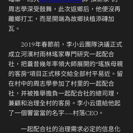
瑤寨，為大
bestmade工學椅
師“換新家”的。
周志學深受鼓舞，此次返鄉后，他便沒再
離鄉打工，而是開端為故鄉扶植添磚加
瓦。
2019年春節前，李小云團隊決議正式
成立河濱村雨林瑤家專門研究一起配合
社，把曩昔幾年率領大師展開的“瑤族母親
的客房”項目正式移交給全部村平易近。留
在村中的周志學參加了村里的一起配合
社，并被推舉擔負一起配合社的總司理，
兼顧和治理全村的客房。李小云還給他起
了一個響當當的名字——村落CEO。
一起配合社的治理需求必定的信息化