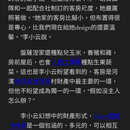
隊和一起配合社制訂的客房尺度，她嚴厲
照著做。“她家的客房比擬小，但布置得很
是專心，比我們現在給她design的還要溫
馨。”李小云說。
盤薩涅家還種點兒玉米，養豬和雞，
房前屋后，也會
人體工學椅
種點生果蔬
菜。這也是李小云盼望看到的，客房是河
濱
綠的系統傢俱
村財產中最主要的一環，
但他不盼望成為獨一的一環，“假如沒主人
怎么辦？”
李小云幻想中的財產形式，
Funte電動
升降桌
是一個包涵的、多元的、可以相互