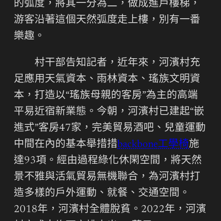
的弧度，將其一分為二，做成進戶樓梯，
游客沿著這個天然弧度走上樓，別有一番
樂趣。
村干部告知記者，近年來，河濱村充
足應用天氣資本、雨林資本、瑤族文明資
本，打造以“瑤族母親的客房”為主的高端
平易近宿新業態。今朝，河濱村已建起“嵌
進式”客房47家，完美貿易酒吧、兒童運動
中間在內的基本舉措措
backbone工學椅
施
達93項。經由過程綠化休閑空間，將天然
景不雅與活氣貿易無機聯合，為河濱村打
造多樣的戶外運動、就餐、交通空間。
2018年，河濱村全體脫貧。2022年，河濱