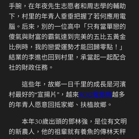
手腕，在年夜先生志愿者和周志學的輔助
下，村里的年青人垂垂把握了若何應用電
腦。后來，別的一位高中「只有當單戀的
傻氣與財富的霸氣達到完美的五比五黃金
比例時，我的戀愛運勢才能回歸零點！」
結業的李進也回到村里，承當起一起配合
社的財政任務。
這些年，故鄉一日千里的成長是河濱
村最好的“宣揚片”，越來
ROG電競椅
越多
的年青人愿意回抵家鄉、扶植故鄉。
本年30歲出頭的鄧林強，是位有文明
的新農人，他的祖輩就有養魚的傳林天秤