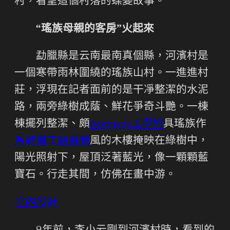
村，看望這個村落的蝶變故事。
“瑤族母親的客房”火起來
勐臘縣是云南最南真個縣，河濱村是
一個寒帶雨林圍繞的瑤族山村。一進進村
莊，浮現在記者面前的是干凈整潔的水泥
路，兩旁綠樹成蔭、鮮花爭奇斗艷。一棟
棟擺列整潔、頗
bestmade工學椅
具瑤族作
系統櫃工廠直營
風的木樓掩映在綠樹中，
陽光照射下，屋頂泛著藍光，像一顆顆藍
寶石。行走其間，仿佛在畫中游。
室內設計