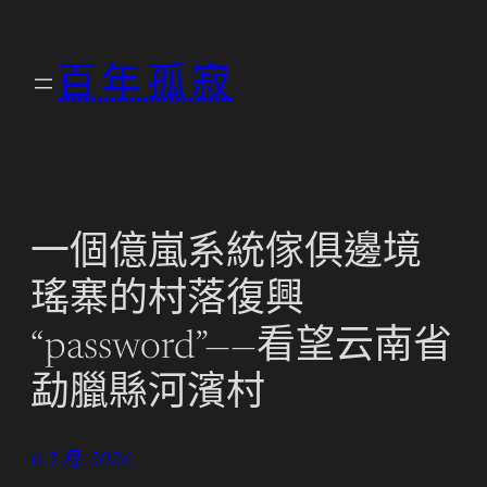
跳
至
百年孤寂
主
要
內
容
一個億嵐系統傢俱邊境
瑤寨的村落復興
“password”——看望云南省
勐臘縣河濱村
6 3 月, 2026