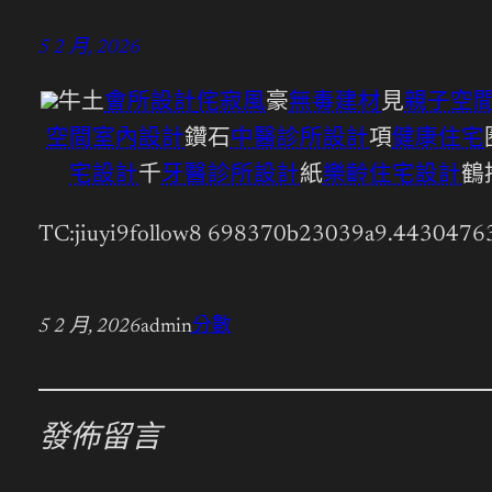
5 2 月, 2026
牛土
會所設計
侘寂風
豪
無毒建材
見
親子空
空間室內設計
鑽石
中醫診所設計
項
健康住宅
宅設計
千
牙醫診所設計
紙
樂齡住宅設計
鶴
TC:jiuyi9follow8 698370b23039a9.4430476
5 2 月, 2026
admin
分數
發佈留言