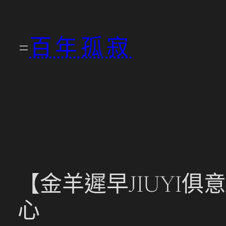
跳
至
百年孤寂
主
要
內
容
【金羊遲早JIUYI
心