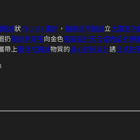
間設計
狀
THE R3 寓所
，
醫美診所設計
立
大直室內
圈扔
設計家豪宅
向金色
客變設計
天母室內設計
禪
攜帶上
退休宅設計
物質的
身心診所設計
誘
日式住
3