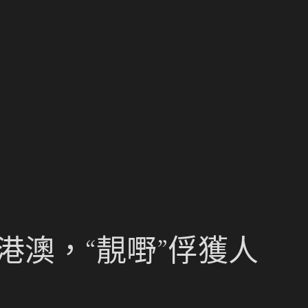
港澳，“靚嘢”俘獲人