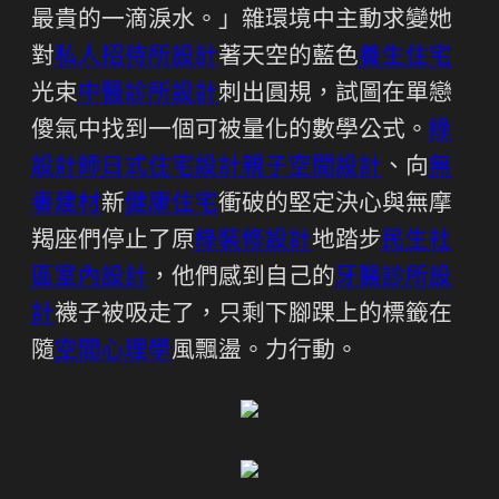
最貴的一滴淚水。」雜環境中主動求變她
對
私人招待所設計
著天空的藍色
養生住宅
光束
中醫診所設計
刺出圓規，試圖在單戀
傻氣中找到一個可被量化的數學公式。
綠
設計師
日式住宅設計
親子空間設計
、向
無
毒建材
新
健康住宅
衝破的堅定決心與無摩
羯座們停止了原
綠裝修設計
地踏步
民生社
區室內設計
，他們感到自己的
牙醫診所設
計
襪子被吸走了，只剩下腳踝上的標籤在
隨
空間心理學
風飄盪。力行動。