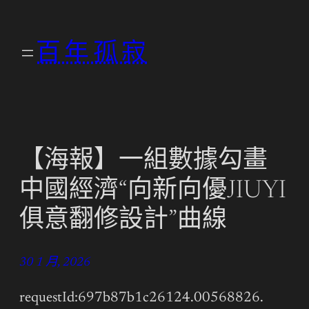
跳
至
百年孤寂
主
要
內
容
【海報】一組數據勾畫
中國經濟“向新向優JIUYI
俱意翻修設計”曲線
30 1 月, 2026
requestId:697b87b1c26124.00568826.