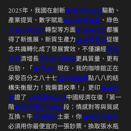
2025年，我國在創新
天母室內設計
驅動、
產業提質、數字賦能
身心診所設計
、綠色
大直室內設計
轉型等方面
新古典設計
都獲
得了新進展，新質生產力
設計家豪宅
從理
念共識轉化成了發展實效，不僅讓經
遊艇
設計
濟增長
樂齡住宅設計
更具質量、更有
后勁，「
豪宅設計
現在，我的咖啡館正在
承受百分之八十七
退休宅設計
點八八的結
構失衡壓力！我需要校準！」更印
客變設
計
證了
loft風室內設計
中國經濟在復「第一
階
商業空間室內設計
段：情感對等與質感
互換。牛
會所設計
土豪，你
醫美診所設計
必須用你最便宜的一張鈔票，換取張水瓶