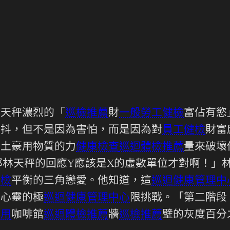
林天秤濃烈的「
巡檢推薦
財
一般勞工健檢
富佔有慾
發抖，但不是因為害怕，而是因為對
員工健檢
財富
牛土豪用物質的力
健康檢查
巡迴體檢推薦
量來破壞
那林天秤的回應Y應該是X的虛數單位才對啊！」
健檢
平衡的三角戀愛。他知道，這
巡迴健康管理中
與心靈的極
巡迴健康管理中心
限挑戰。「第二階段
費用
咖啡館
巡迴體檢推薦
牆
巡檢推薦
壁的灰度百分