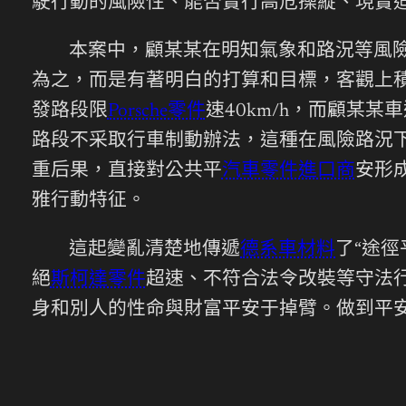
駛行動的風險性、能否實行高危操縱、現實
本案中，顧某某在明知氣象和路況等風險
為之，而是有著明白的打算和目標，客觀上
發路段限
Porsche零件
速40km/h，而顧某某車
路段不采取行車制動辦法，這種在風險路況
重后果，直接對公共平
汽車零件進口商
安形
雅行動特征。
這起變亂清楚地傳遞
德系車材料
了“途
絕
斯柯達零件
超速、不符合法令改裝等守法
身和別人的性命與財富平安于掉臂。做到平