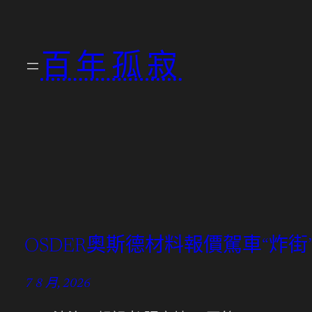
跳
至
百年孤寂
主
要
內
容
OSDER奧斯德材料報價駕車“炸街
7 8 月, 2026