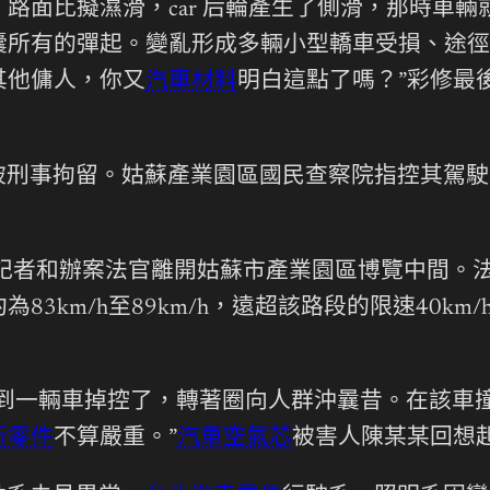
路面比擬濕滑，car 后輪產生了側滑，那時車
囊所有的彈起。變亂形成多輛小型轎車受損、途徑
其他傭人，你又
汽車材料
明白這點了嗎？”彩修最後
被刑事拘留。姑蘇產業園區國民查察院指控其駕駛
記者和辦案法官離開姑蘇市產業園區博覽中間。法官
3km/h至89km/h，遠超該路段的限速40km
到一輛車掉控了，轉著圈向人群沖曩昔。在該車撞了
斯零件
不算嚴重。”
汽車空氣芯
被害人陳某某回想