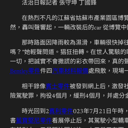
法治日報記者 張守坤 丁國鋒
在熱烈不凡的江蘇省姑蘇市產業園區博覽中間G
然，轟叫聲響起，一輛改裝后的car 從博覽中
那時路面因降雨較為濕滑，車輛很快掉往
嗎？”她輕聲問道。猖狂扭轉。在世人驚駭
一切，把誠實不會撒謊的彩衣帶回來，真的
Bentley零件
件四
汽車材料報價
處飛散，現場
相干錄像
賓士零件
被發到網上后，激發
險駕駛罪，拘役4個月，緩刑4個月，并處分金
時光回到2
賓利零件
023年7月21日午
書
藍寶堅尼零件
看展停止后，其駕駛小型轎