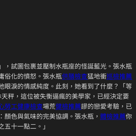
」，試圖包裹並壓制水瓶座的怪誕藍光。張水瓶
庸俗化的憤怒。張水瓶
供膳檢查
猛地衝
巡檢推薦
他眼淚的情感純度。此刻，她看到了什麼？「等
林天秤，這位被失衡逼瘋的美學家，已經決定要
心
勞工健康檢查
場荒
健檢推薦
謬的戀愛考驗，已
：顏色與氣味的完美協調。張水瓶，
體檢推薦
你
之五十一點二。」