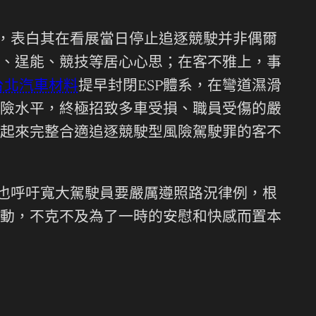
”，表白其在看展當日停止追逐競駛并非偶爾
、逞能、競技等居心心思；在客不雅上，事
台北汽車材料
提早封閉ESP體系，在彎道濕滑
險水平，終極招致多車受損、職員受傷的嚴
起來完整合適追逐競駛型風險駕駛罪的客不
，也呼吁寬大駕駛員要嚴厲遵照路況律例，根
動，不克不及為了一時的安慰和快感而置本