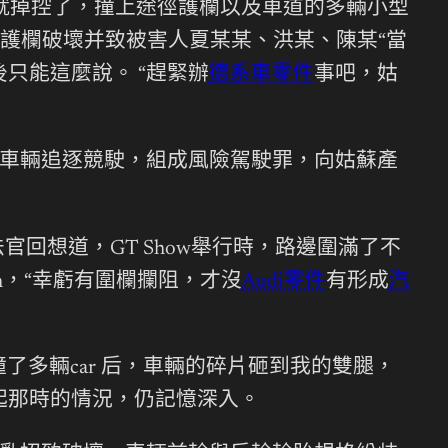
輛就掉控了，撞上途徑護欄以及車道的多輛小型
護欄破壞并致被害人夏某某、洪某、陳某“當
只能這麼說。 “趕緊辦
德系車零件
事吧，姑
車輛追逐競駛，組成風險駕駛罪，向姑蘇產
回想道，GT Show舉行時，路邊圍滿了不
/h，“幸虧有圍欄攔阻，才沒
Audi零件
有形成
汽
多輛car 后，車輛的碎片砸到我的雙腿，
起那時的情況，仍記憶深入。