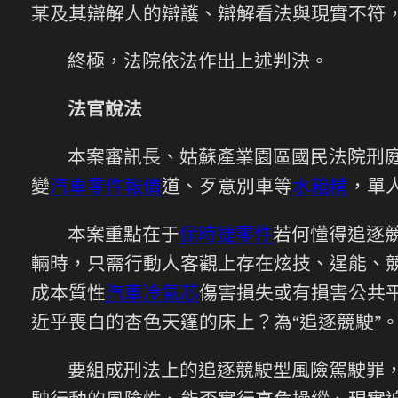
某及其辯解人的辯護、辯解看法與現實不符
終極，法院依法作出上述判決。
法官說法
本案審訊長、姑蘇產業園區國民法院刑
變
汽車零件報價
道、歹意別車等
水箱精
，單
本案重點在于
保時捷零件
若何懂得追逐
輛時，只需行動人客觀上存在炫技、逞能、
成本質性
汽車冷氣芯
傷害損失或有損害公共
近乎喪白的杏色天篷的床上？為“追逐競駛”
要組成刑法上的追逐競駛型風險駕駛罪，