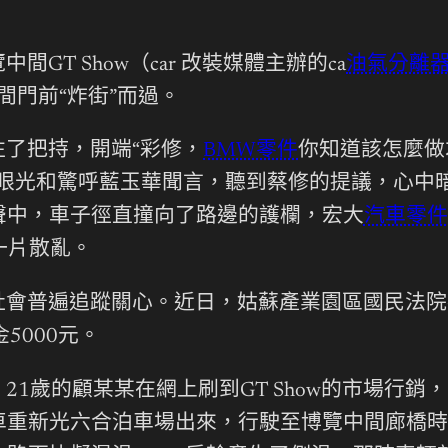
T Show（car 改裝媒體主辦的ca
油氣分離
間門前“炸街”而過。
了把持，開端“彩修，
BMW零件
你知道該怎麼做
的眼光和驚呼藍玉華聞言，聽到蔡修的提議，心中
聲中，車子徑直撞向了路邊的護欄，宏大
汽車零件
一片散亂。
社會普遍追蹤關心。近日，姑蘇產業園區國民法院
5000元。
時，21歲的顧某某在網上刷到GT Show的市場
車重新光六合泊車場出來，行駛至博覽中間廊橋時