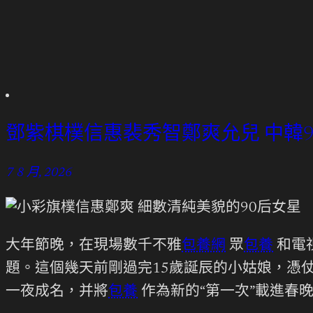
鄧紫棋樸信惠裴秀智鄭爽允兒 中韓
7 8 月, 2026
大年節晚，在現場數千不雅
包養網
眾
包養
和電
題。這個幾天前剛過完15歲誕辰的小姑娘，憑
一夜成名，并將
包養
作為新的“第一次”載進春