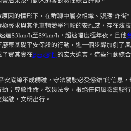
迫害后果及行動人的客觀惡性綜合評價。
原因的情形下，在群聊中屢次組織、照應“炸街
積極尋求與其他車輛競爭行駛的安慰感，存在炫技
速達83km/h至89km/h，超速幅度極年夜。且他
下廢棄基礎平安保證的行動，進一個步驟加劇了風
成了實其實在
Benz零件
的宏大迫害。這些行動綜合
徑平安底線不成觸碰，守法駕駛必受懲辦”的信息
行動；尊敬性命，敬畏法令，根絕任何風險駕駛行
安駕駛，文明出行。