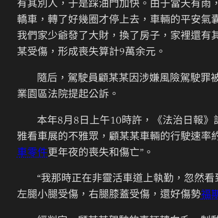
有其別人，于是踩油門加快。由于當天有雨，
轎車，轉了好幾圈才停上去，車輛的平安氣
我們家少爺發了大財，換了房子，家裡還有
某受傷，形成喪失算計9萬余元。
隨后，駕駛員顧某某因涉嫌風險駕駛罪
業園區法院提起公訴。
本年8月8日上午10時許，《法治日報》
雅看車展的不雅眾，顧某某車輛的行駛速率約為8
車零件
更年夜的喪失和傷亡”。
“我那時正在非靈活車道上執勤，忽然看
左腿小腿受傷，右腿膝蓋受傷，還好傷勢
福