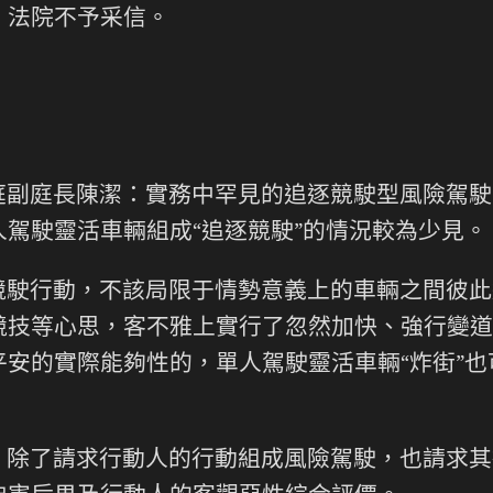
，法院不予采信。
庭副庭長陳潔：實務中罕見的追逐競駛型風險駕駛
人駕駛靈活車輛組成“追逐競駛”的情況較為少見。
競駛行動，不該局限于情勢意義上的車輛之間彼此
競技等心思，客不雅上實行了忽然加快、強行變道
平安的實際能夠性的，單人駕駛靈活車輛“炸街”
。
除了請求行動人的行動組成風險駕駛，也請求其