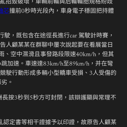
亂招致破壞，車輛前輪與后輪輪胎規格紛歧
油芯
撞前0秒時光段內，車身電子穩固把持體
駛，既包含在途徑長進行car 駕駛計時賽，
告人顧某某在群聊中屢次說起要在看展當日
、空中濕滑且事發路段限速40km/h，但其
速。車速達83km/h至89km/h，并在彎
競駛行動形成多輛小型轎車受損、3人受傷的
惡劣。
報酬長按3秒到5秒方可封閉，該辯護顯與常理不
亂認定書等相干證據予以印證，故原告人顧某