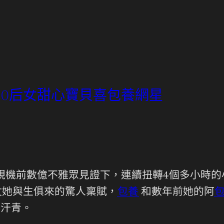
90后女甜心寶貝喜包養網星
視機前數億不雅眾見證下，連續扭轉4個多小時的
仗她與生俱來的驚人稟賦，
包養
和數年前她的阿
晚汗青。