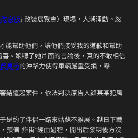
器改良版
r 改裝展覽會）現場，人潮涌動。忽
才能幫助他們，讓他們接受我的道歉和幫助
暗喜。娘聽了她片面的言論後，真的不敢相信
貿易商
的沖擊力使得車輛嚴重受損，零
審結這起案件，依法判決原告人顧某某犯風
行銷，于是約了伴侶一路來姑蘇不雅展。越日下戰
，預備“炸街”經由過程，開出后發明後方沒