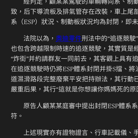
經判定，顧某某駕駛的車輛轉向系、制
致，后下導流板及排氣管存在改裝，車上尾
系（ESP）狀況、制動板狀況均為封閉，即
法院以為，
奧迪零件
刑法中的“追逐競駛
也包含跨越限制時速的追逐競駛，其實質是
“炸街”并約請群友一同前去，其客觀上具有
在追逐競駛時仍將ESP體系封閉并掛S擋、將
道濕滑路段完整廢棄平安把持辦法，其行動
嚴重后果，其行“這就是你想讓你媽媽死的原
原告人顧某某庭審中提出封閉ESP體系
符。
上述現實亦有證物證言、行車記載儀、