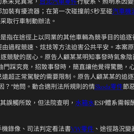
動系未見異常，
台北汽車零件
行駛系、照明系因變
部加裝有擾流器；在第一次碰撞前5秒至碰
汽車機
未采取行車制動辦法。
”是指在途徑上以同業的其他車輛為競爭目的追逐行
經由過程競速、炫技等方法迫害公共平安。本案原
追逐競駛的居心。原告人顧某某明知事發時氣象陰雨
油門踩究竟，招致事發時，簡直讓他覺得驚艷，心跳加
已遠超正常駕駛的需要限制。原告人顧某某的追逐
因？”她問。動合適刑法所規則的情
Skoda零件
節
系其誤觸所致，但法院查明，
水箱水
ESP體系需
手機錄像、司法判定看法書
VW零件
、途徑路況變